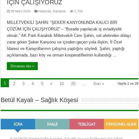
İÇİN ÇALIŞIYORUZ
08 Mart 2024
Haberler
,
Karabük
2,759
MİLLETVEKİLİ ŞAHİN: “ŞEKER KANYONUNDA KALICI BİR
ÇÖZÜM İÇİN ÇALIŞIYORUZ” – “Burada yapılacak iş evladiyelik
olmalı.” AK Parti Karabük Milletvekili Cem Şahin, sel afetinden dolayı
zarar gören Şeker Kanyonu ve içinden geçen yola ilişkin, İl Özel
İdaresi ve Karayollarının çalışma yaptığını söyledi. Şahin, yaptığı
açıklamada, bazı köy ve orman kooperatiflerinin kullandığı …
Devamını oku »
1
2
3
4
5
»
10
20
...
Son »
Sayfa 1 ve 28
Betül Kayalı – Sağlık Köşesi