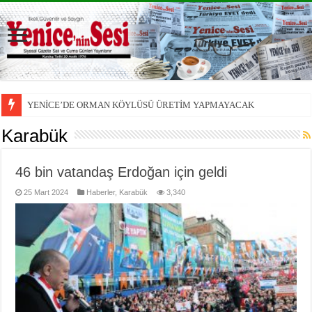
YENİCE’DE ORMAN KÖYLÜSÜ ÜRETİM YAPMAYACAK
Karabük
46 bin vatandaş Erdoğan için geldi
25 Mart 2024
Haberler
,
Karabük
3,340