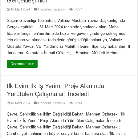
Gerçekleştirildi
18 Mart 2024
Haberler
,
Karabük
3,857
Seçim Güvenliği Toplantısı, Valimiz Mustafa Yavuz Başkanlığında
Gerçekleştirildi 31 Mart 2024 tarihinde yapılacak olan, Mahalli
İdareler Seçimleri’nin ilimizde huzur ve güven içinde gerçekleşmesi
için alınan ve alınacak tedbirlerin görüşüldüğü toplantıya, Valimiz
Mustafa Yavuz, Vali Yardımcısı Muhittin Gürel, İlçe Kaymakamları, İl
Jandarma Komutanı İsmail Gökcek, İl Emniyet Müdürü Mehmet …
Devamını oku »
İlk Evim İlk İş Yerim” Proje Alanında
Yürütülen Çalışmaları İnceledi
18 Mart 2024
Haberler
,
Karabük
3,393
Çevre, Şehircilik ve İklim Değişikliği Bakanı Mehmet Özhaseki “İlk
Evim İlk İş Yerim” Proje Alanında Yürütülen Çalışmaları İnceledi
Çevre, Şehircilik ve İklim Değişikliği Bakanı Mehmet Özhaseki;
Cumhuriyet tarihinin en büyük sosyal konut hamlesi olan “İlk Evim,