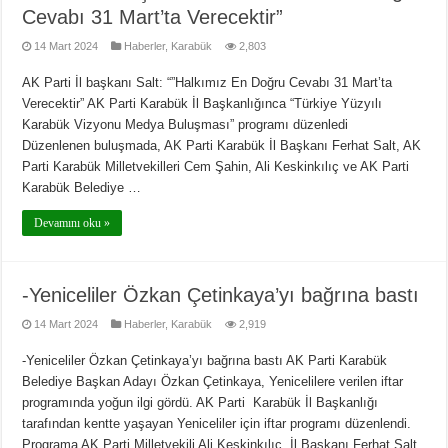
Cevabı 31 Mart’ta Verecektir”
14 Mart 2024
Haberler
,
Karabük
2,803
AK Parti İl başkanı Salt: “”Halkımız En Doğru Cevabı 31 Mart’ta
Verecektir” AK Parti Karabük İl Başkanlığınca “Türkiye Yüzyılı
Karabük Vizyonu Medya Buluşması” programı düzenledi
Düzenlenen buluşmada, AK Parti Karabük İl Başkanı Ferhat Salt, AK
Parti Karabük Milletvekilleri Cem Şahin, Ali Keskinkılıç ve AK Parti
Karabük Belediye …
Devamını oku »
-Yeniceliler Özkan Çetinkaya’yı bağrına bastı
14 Mart 2024
Haberler
,
Karabük
2,919
-Yeniceliler Özkan Çetinkaya’yı bağrına bastı AK Parti Karabük
Belediye Başkan Adayı Özkan Çetinkaya, Yenicelilere verilen iftar
programında yoğun ilgi gördü. AK Parti Karabük İl Başkanlığı
tarafından kentte yaşayan Yeniceliler için iftar programı düzenlendi.
Programa AK Parti Milletvekili Ali Keskinkılıç, İl Başkanı Ferhat Salt,