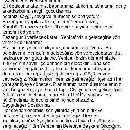
” Saygıdeğer Hemşehrilerim,
Eli öpülesi analarımız, babalarımız, abilerim, ablalarım, genç
arkadaşlarım, sevgili çocuklarımız
hepinizi saygı , sevgi ve hürmetle selamlıyorum.
Pazar günü yapılacak seçimlerin Yenice’mize ,
Karabük’ümüze ve güzel ülkemize hayırlar getirmesini
temenni ediyorum.
Pazar günü verilecek karar , Yenice’mizin geleceğine yön
verecek bir karardır.
Biz, potansiyelimizi biliyoruz, gücümüzü biliyoruz. Bu
belediyenin Yenice’nin geleceğine yön verecek parası da ,
taakatı da var, gücü de var. Yenice , bizim dönemimizde
Türkiye’nin sayılı ilçelerinden biri olacaktır. Buna söz
veriyoruz. Doğalgazı bir yılda her konutumuzda yanar
duruma getireceğiz. İşsizliği bitireceğiz. Göçü tersine
çevireceğiz. Yatırımcıları ilçemize getireceğiz, ilçemizin her
yanı şantiyeye dönecek. Planlarımız hazır, düşüncelerimiz
var. Bu güzel ilçeye 3 ncü Etap TOKİ’yi hemen getireceğiz.
Allah’ın izni ile 4 ncü , 5 nci Etap TOKİ ‘yi yaparız. Biz,
hükümetimiz ile hep iş birliği içinde olacağız.
Saygıdeğer Dostlarımız,
Her şeyden önemlisi son yıllarda yitirilen birlik ve
beraberliğimizi yeniden inşa edeceğiz. Herkesi
kucaklayacağız. Ayrıştırmadan kucaklayıcı bir yönetim
sergileceğiz. Tüm Yenice’nin Belediye Başkanı Olacağım.