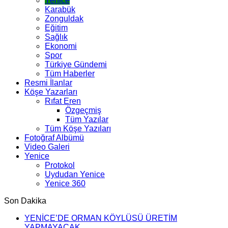
Yenice
Karabük
Zonguldak
Eğitim
Sağlık
Ekonomi
Spor
Türkiye Gündemi
Tüm Haberler
Resmi İlanlar
Köşe Yazarları
Rıfat Eren
Özgeçmiş
Tüm Yazılar
Tüm Köşe Yazıları
Fotoğraf Albümü
Video Galeri
Yenice
Protokol
Uydudan Yenice
Yenice 360
Son Dakika
YENİCE’DE ORMAN KÖYLÜSÜ ÜRETİM
YAPMAYACAK