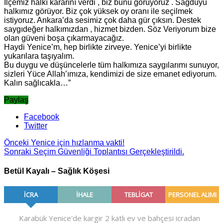
İlçemiz halkı kararını verdi , biz bunu görüyoruz . Sağduyu
halkımız görüyor. Biz çok yüksek oy oranı ile seçilmek
istiyoruz. Ankara’da sesimiz çok daha gür çıksın. Destek
saygıdeğer halkımızdan , hizmet bizden. Söz Veriyorum bize
olan güveni boşa çıkarmayacağız.
Haydi Yenice’m, hep birlikte zirveye. Yenice’yi birlikte
yukarılara taşıyalım.
Bu duygu ve düşüncelerle tüm halkımıza saygılarımı sunuyor,
sizleri Yüce Allah’ımıza, kendimizi de size emanet ediyorum.
Kalın sağlıcakla…”
Paylaş
Facebook
Twitter
Önceki
Yenice için hızlanma vakti!
Sonraki
Seçim Güvenliği Toplantısı Gerçekleştirildi.
Betül Kayalı – Sağlık Köşesi