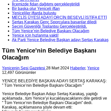
İlçemizde fidan dağıtımı gerçekleştirildi
Bir başka olur Yeniceli iftarı
Yeniceliler iftarda buluştu
MECLİS ÜYESİ ADAYI ORÇİN BEŞEVLİ İSTİFA ETTİ
Sertaş Karakaş Genç Sporculara başarılar diledi
Seçim Güvenliği Toplantısı Gerçekleştirildi.
Tüm Yenice’nin Belediye Başkanı Olacağım
Yenice için hızlanma vakti!
Ak Parti Yenice Belediye Başkan adayı Sertaş Karakaş
Tüm Yenice’nin Belediye Başkanı
Olacağım
Yenicenin Sesi Gazetesi
28 Mart 2024
Haberler
,
Yenice
12,497 Görünümler
YENİCE BELEDİYE BAŞKAN ADAYI SERTAŞ KARAKAŞ:
” Tüm Yenice’nin Belediye Başkanı Olacağım ”
Yenice Belediye Başkan Adayı Sertaş Karakaş, yaptığı
açıklamada , tüm Yenice’yi kucaklayacaklarını dile getirdi ve
” Tüm Yenice’nin Belediye Başkanı Olacağım” dedi.
Karakaş, açıklamasına şöyle devam etti: