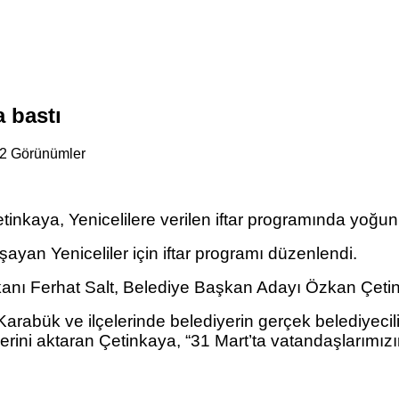
a bastı
2 Görünümler
kaya, Yenicelilere verilen iftar programında yoğun i
ayan Yeniceliler için iftar programı düzenlendi.
şkanı Ferhat Salt, Belediye Başkan Adayı Özkan Çetinka
bük ve ilçelerinde belediyerin gerçek belediyecilik
klerini aktaran Çetinkaya, “31 Mart’ta vatandaşlarım