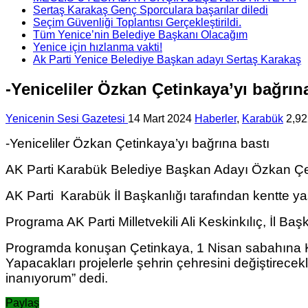
Sertaş Karakaş Genç Sporculara başarılar diledi
Seçim Güvenliği Toplantısı Gerçekleştirildi.
Tüm Yenice’nin Belediye Başkanı Olacağım
Yenice için hızlanma vakti!
Ak Parti Yenice Belediye Başkan adayı Sertaş Karakaş
-Yeniceliler Özkan Çetinkaya’yı bağrın
Yenicenin Sesi Gazetesi
14 Mart 2024
Haberler
,
Karabük
2,92
-Yeniceliler Özkan Çetinkaya’yı bağrına bastı
AK Parti Karabük Belediye Başkan Adayı Özkan Çetin
AK Parti Karabük İl Başkanlığı tarafından kentte yaş
Programa AK Parti Milletvekili Ali Keskinkılıç, İl Ba
Programda konuşan Çetinkaya, 1 Nisan sabahına Kara
Yapacakları projelerle şehrin çehresini değiştirece
inanıyorum” dedi.
Paylaş