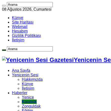
08 Ağustos 2026, Cumartesi
Künye
Site Haritası
Webmail
Hesabım
Gizlilik Politikası
İletişim
Yenicenin Ses
Ana Sayfa
Yenicenin Sesi
Hakkımızda
Künye
İletişim
Haberler
Yenice
Karabük
Zonguldak
Eğitim