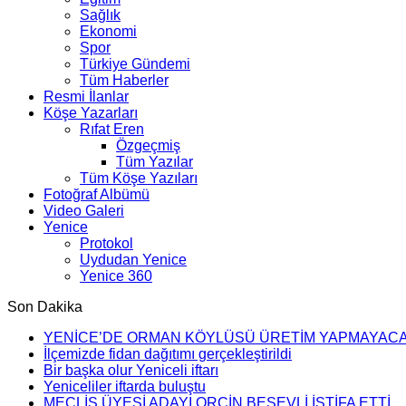
Sağlık
Ekonomi
Spor
Türkiye Gündemi
Tüm Haberler
Resmi İlanlar
Köşe Yazarları
Rıfat Eren
Özgeçmiş
Tüm Yazılar
Tüm Köşe Yazıları
Fotoğraf Albümü
Video Galeri
Yenice
Protokol
Uydudan Yenice
Yenice 360
Son Dakika
YENİCE’DE ORMAN KÖYLÜSÜ ÜRETİM YAPMAYAC
İlçemizde fidan dağıtımı gerçekleştirildi
Bir başka olur Yeniceli iftarı
Yeniceliler iftarda buluştu
MECLİS ÜYESİ ADAYI ORÇİN BEŞEVLİ İSTİFA ETTİ