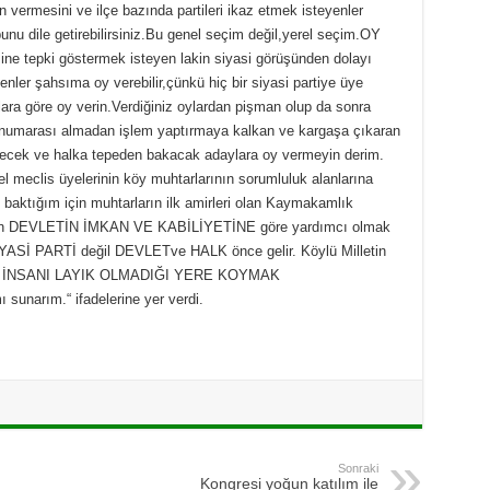
n vermesini ve ilçe bazında partileri ikaz etmek isteyenler
u dile getirebilirsiniz.Bu genel seçim değil,yerel seçim.OY
 tepki göstermek isteyen lakin siyasi görüşünden dolayı
ler şahsıma oy verebilir,çünkü hiç bir siyasi partiye üye
lara göre oy verin.Verdiğiniz oylardan pişman olup da sonra
a numarası almadan işlem yaptırmaya kalkan ve kargaşa çıkaran
recek ve halka tepeden bakacak adaylara oy vermeyin derim.
 meclis üyelerinin köy muhtarlarının sorumluluk alanlarına
baktığım için muhtarların ilk amirleri olan Kaymakamlık
k için DEVLETİN İMKAN VE KABİLİYETİNE göre yardımcı olmak
YASİ PARTİ değil DEVLETve HALK önce gelir. Köylü Milletin
k BİR İNSANI LAYIK OLMADIĞI YERE KOYMAK
sunarım.“ ifadelerine yer verdi.
Sonraki
Kongresi yoğun katılım ile