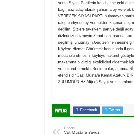
sonra.Siyasi Partilerin kendilerine çeki düze
bağımsız aday olarak şahsıma oy vererek bun
VERECEK SİYASİ PARTİ bulamayan,partisine
rakip partiyede oy vermekten kaçınan seçmen
değilim. Sizlere tavsiyem partiye değil aday
dizlerinizi dövmeyin.Ziraat bankasında sır
seçilmişi unutmayın.Güç zehirlenmesine gi
Köylere Hizmet Götürmek konusunda il genel
müdahele etmesini köylüye hakaret gözüyle 
makamına bildirdiği eksiklikleri giderme
ve nezaret etmektir.Benim bakış açımda Sİ
efendisidir.Gazi Mustafa Kemal Atatür
ZULÜMDÜR.Hz.Ali(r.a) Saygı ve selamlarımı 
Facebook
Twitter
Paylaş
Önceki
Vali Mustafa Yavuz