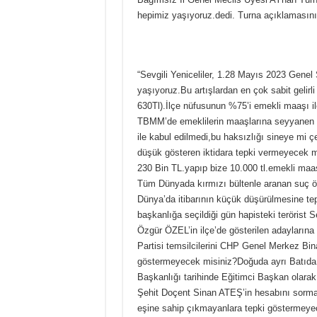
hepimiz yaşıyoruz.dedi. Turna açıklamasın
“Sevgili Yeniceliler, 1.28 Mayıs 2023 Genel
yaşıyoruz.Bu artışlardan en çok sabit gelirl
630Tl).İlçe nüfusunun %75’i emekli maaşı 
TBMM’de emeklilerin maaşlarına seyyanen 
ile kabul edilmedi,bu haksızlığı sineye mi
düşük gösteren iktidara tepki vermeyecek mi
230 Bin TL.yapıp bize 10.000 tl.emekli maaş
Tüm Dünyada kırmızı bültenle aranan suç ör
Dünya’da itibarının küçük düşürülmesine te
başkanlığa seçildiği gün hapisteki teröri
Özgür ÖZEL’in ilçe’de gösterilen adayların
Partisi temsilcilerini CHP Genel Merkez Bina
göstermeyecek misiniz?Doğuda ayrı Batıda 
Başkanlığı tarihinde Eğitimci Başkan olarak 
Şehit Doçent Sinan ATEŞ’in hesabını sorma
eşine sahip çıkmayanlara tepki göstermeyec