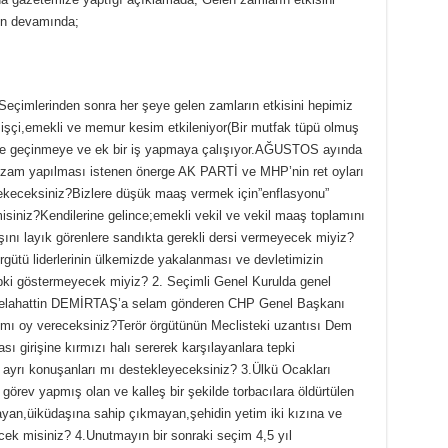
ın devamında;
 Seçimlerinden sonra her şeye gelen zamların etkisini hepimiz
i işçi,emekli ve memur kesim etkileniyor(Bir mutfak tüpü olmuş
ile geçinmeye ve ek bir iş yapmaya çalışıyor.AĞUSTOS ayında
zam yapılması istenen önerge AK PARTİ ve MHP’nin ret oyları
 çekeceksiniz?Bizlere düşük maaş vermek için”enflasyonu”
siniz?Kendilerine gelince;emekli vekil ve vekil maaş toplamını
ını layık görenlere sandıkta gerekli dersi vermeyecek miyiz?
gütü liderlerinin ülkemizde yakalanması ve devletimizin
pki göstermeyecek miyiz? 2. Seçimli Genel Kurulda genel
st Selahattin DEMİRTAŞ’a selam gönderen CHP Genel Başkanı
a mı oy vereceksiniz?Terör örgütünün Meclisteki uzantısı Dem
sı girişine kırmızı halı sererek karşılayanlara tepki
ayrı konuşanları mı destekleyeceksiniz? 3.Ülkü Ocakları
görev yapmış olan ve kalleş bir şekilde torbacılara öldürtülen
yan,üiküdaşına sahip çıkmayan,şehidin yetim iki kızına ve
ek misiniz? 4.Unutmayın bir sonraki seçim 4,5 yıl