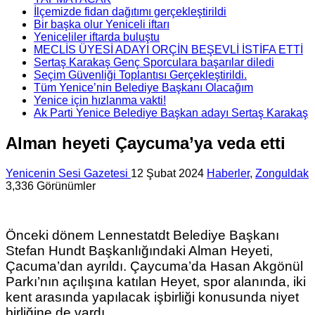
İlçemizde fidan dağıtımı gerçekleştirildi
Bir başka olur Yeniceli iftarı
Yeniceliler iftarda buluştu
MECLİS ÜYESİ ADAYI ORÇİN BEŞEVLİ İSTİFA ETTİ
Sertaş Karakaş Genç Sporculara başarılar diledi
Seçim Güvenliği Toplantısı Gerçekleştirildi.
Tüm Yenice’nin Belediye Başkanı Olacağım
Yenice için hızlanma vakti!
Ak Parti Yenice Belediye Başkan adayı Sertaş Karakaş
Alman heyeti Çaycuma’ya veda etti
Yenicenin Sesi Gazetesi
12 Şubat 2024
Haberler
,
Zonguldak
3,336 Görünümler
Önceki dönem Lennestatdt Belediye Başkanı
Stefan Hundt Başkanlığındaki Alman Heyeti,
Çacuma’dan ayrıldı. Çaycuma’da Hasan Akgönül
Parkı’nın açılışına katılan Heyet, spor alanında, iki
kent arasında yapılacak işbirliği konusunda niyet
birliğine de vardı.