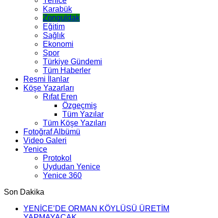
Yenice
Karabük
Zonguldak
Eğitim
Sağlık
Ekonomi
Spor
Türkiye Gündemi
Tüm Haberler
Resmi İlanlar
Köşe Yazarları
Rıfat Eren
Özgeçmiş
Tüm Yazılar
Tüm Köşe Yazıları
Fotoğraf Albümü
Video Galeri
Yenice
Protokol
Uydudan Yenice
Yenice 360
Son Dakika
YENİCE’DE ORMAN KÖYLÜSÜ ÜRETİM
YAPMAYACAK