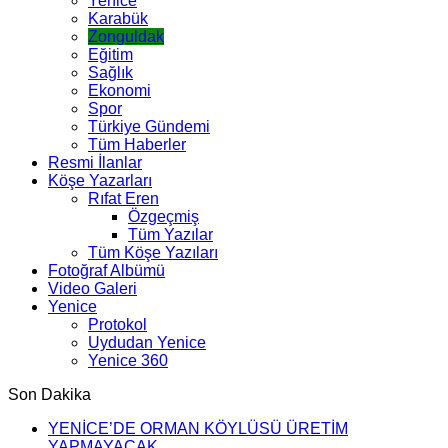
Yenice
Karabük
Zonguldak
Eğitim
Sağlık
Ekonomi
Spor
Türkiye Gündemi
Tüm Haberler
Resmi İlanlar
Köşe Yazarları
Rıfat Eren
Özgeçmiş
Tüm Yazılar
Tüm Köşe Yazıları
Fotoğraf Albümü
Video Galeri
Yenice
Protokol
Uydudan Yenice
Yenice 360
Son Dakika
YENİCE’DE ORMAN KÖYLÜSÜ ÜRETİM
YAPMAYACAK