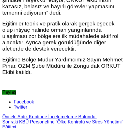
şimdiden teşekkür ediyor, ORKUT ekibimizin
kazasız, belasız ve hayırlı görevler yapmasını
temenni ediyorum” dedi.
Eğitimler teorik ve pratik olarak gerçekleşecek
olup ihtiyaç halinde orman yangınlarında
ulaşılması zor bölgelere ilk müdahalede aktif rol
alacaktır. Ayrıca gerek görüldüğünde diğer
afetlerde de destek verecektir.
Eğitime Bölge Müdür Yardımcımız Sayın Mehmet
Pınar, OZM Şube Müdürü ile Zonguldak ORKUT
Ekibi katıldı.
Paylaş
Facebook
Twitter
Önceki
Antik Kentinde İncelemelerde Bulundu.
Sonraki
KBÜ Personeline “Öfke Kontrolü ve Stres Yönetimi”
Eğitimi