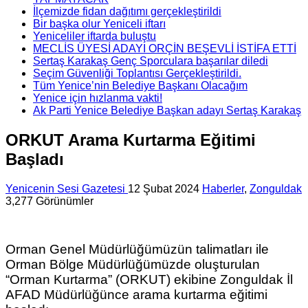
İlçemizde fidan dağıtımı gerçekleştirildi
Bir başka olur Yeniceli iftarı
Yeniceliler iftarda buluştu
MECLİS ÜYESİ ADAYI ORÇİN BEŞEVLİ İSTİFA ETTİ
Sertaş Karakaş Genç Sporculara başarılar diledi
Seçim Güvenliği Toplantısı Gerçekleştirildi.
Tüm Yenice’nin Belediye Başkanı Olacağım
Yenice için hızlanma vakti!
Ak Parti Yenice Belediye Başkan adayı Sertaş Karakaş
ORKUT Arama Kurtarma Eğitimi
Başladı
Yenicenin Sesi Gazetesi
12 Şubat 2024
Haberler
,
Zonguldak
3,277 Görünümler
Orman Genel Müdürlüğümüzün talimatları ile
Orman Bölge Müdürlüğümüzde oluşturulan
“Orman Kurtarma” (ORKUT) ekibine Zonguldak İl
AFAD Müdürlüğünce arama kurtarma eğitimi