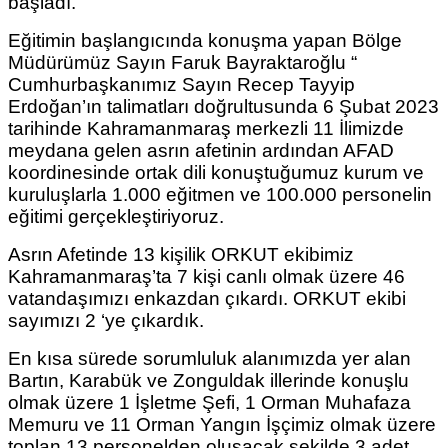
başladı.
Eğitimin başlangıcında konuşma yapan Bölge
Müdürümüz Sayın Faruk Bayraktaroğlu “
Cumhurbaşkanımız Sayın Recep Tayyip
Erdoğan’ın talimatları doğrultusunda 6 Şubat 2023
tarihinde Kahramanmaraş merkezli 11 İlimizde
meydana gelen asrın afetinin ardından AFAD
koordinesinde ortak dili konuştuğumuz kurum ve
kuruluşlarla 1.000 eğitmen ve 100.000 personelin
eğitimi gerçekleştiriyoruz.
Asrın Afetinde 13 kişilik ORKUT ekibimiz
Kahramanmaraş’ta 7 kişi canlı olmak üzere 46
vatandaşımızı enkazdan çıkardı. ORKUT ekibi
sayımızı 2 ‘ye çıkardık.
En kısa sürede sorumluluk alanımızda yer alan
Bartın, Karabük ve Zonguldak illerinde konuşlu
olmak üzere 1 İşletme Şefi, 1 Orman Muhafaza
Memuru ve 11 Orman Yangın İşçimiz olmak üzere
toplan 13 personelden oluşacak şekilde 3 adet