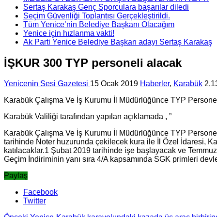
Sertaş Karakaş Genç Sporculara başarılar diledi
Seçim Güvenliği Toplantısı Gerçekleştirildi.
Tüm Yenice’nin Belediye Başkanı Olacağım
Yenice için hızlanma vakti!
Ak Parti Yenice Belediye Başkan adayı Sertaş Karakaş
İŞKUR 300 TYP personeli alacak
Yenicenin Sesi Gazetesi
15 Ocak 2019
Haberler
,
Karabük
2,1
Karabük Çalışma Ve İş Kurumu İl Müdürlüğünce TYP Personeli
Karabük Valiliği tarafından yapılan açıklamada , ”
Karabük Çalışma Ve İş Kurumu İl Müdürlüğünce TYP Personeli 
tarihinde Noter huzurunda çekilecek kura ile İl Özel İdaresi, K
katılacaklar.1 Şubat 2019 tarihinde işe başlayacak ve Temmuz
Geçim İndiriminin yanı sıra 4/A kapsamında SGK primleri devl
Paylaş
Facebook
Twitter