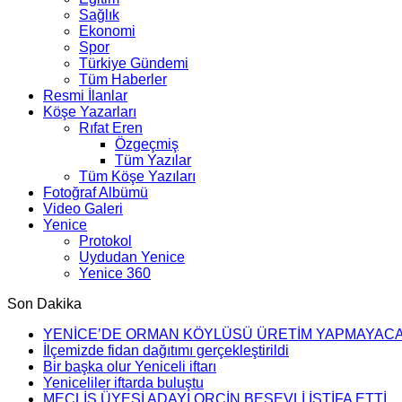
Sağlık
Ekonomi
Spor
Türkiye Gündemi
Tüm Haberler
Resmi İlanlar
Köşe Yazarları
Rıfat Eren
Özgeçmiş
Tüm Yazılar
Tüm Köşe Yazıları
Fotoğraf Albümü
Video Galeri
Yenice
Protokol
Uydudan Yenice
Yenice 360
Son Dakika
YENİCE’DE ORMAN KÖYLÜSÜ ÜRETİM YAPMAYAC
İlçemizde fidan dağıtımı gerçekleştirildi
Bir başka olur Yeniceli iftarı
Yeniceliler iftarda buluştu
MECLİS ÜYESİ ADAYI ORÇİN BEŞEVLİ İSTİFA ETTİ