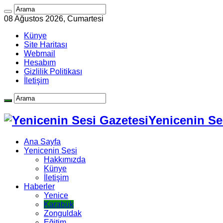
08 Ağustos 2026, Cumartesi
Künye
Site Haritası
Webmail
Hesabım
Gizlilik Politikası
İletişim
Yenicenin Ses
Ana Sayfa
Yenicenin Sesi
Hakkımızda
Künye
İletişim
Haberler
Yenice
Karabük
Zonguldak
Eğitim