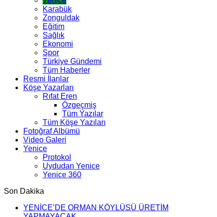
Yenice
Karabük
Zonguldak
Eğitim
Sağlık
Ekonomi
Spor
Türkiye Gündemi
Tüm Haberler
Resmi İlanlar
Köşe Yazarları
Rıfat Eren
Özgeçmiş
Tüm Yazılar
Tüm Köşe Yazıları
Fotoğraf Albümü
Video Galeri
Yenice
Protokol
Uydudan Yenice
Yenice 360
Son Dakika
YENİCE’DE ORMAN KÖYLÜSÜ ÜRETİM
YAPMAYACAK