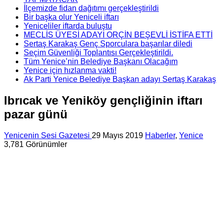
İlçemizde fidan dağıtımı gerçekleştirildi
Bir başka olur Yeniceli iftarı
Yeniceliler iftarda buluştu
MECLİS ÜYESİ ADAYI ORÇİN BEŞEVLİ İSTİFA ETTİ
Sertaş Karakaş Genç Sporculara başarılar diledi
Seçim Güvenliği Toplantısı Gerçekleştirildi.
Tüm Yenice’nin Belediye Başkanı Olacağım
Yenice için hızlanma vakti!
Ak Parti Yenice Belediye Başkan adayı Sertaş Karakaş
Ibrıcak ve Yeniköy gençliğinin iftarı
pazar günü
Yenicenin Sesi Gazetesi
29 Mayıs 2019
Haberler
,
Yenice
3,781 Görünümler