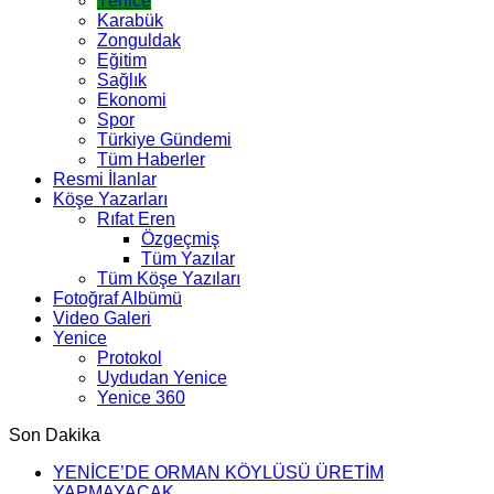
Yenice
Karabük
Zonguldak
Eğitim
Sağlık
Ekonomi
Spor
Türkiye Gündemi
Tüm Haberler
Resmi İlanlar
Köşe Yazarları
Rıfat Eren
Özgeçmiş
Tüm Yazılar
Tüm Köşe Yazıları
Fotoğraf Albümü
Video Galeri
Yenice
Protokol
Uydudan Yenice
Yenice 360
Son Dakika
YENİCE’DE ORMAN KÖYLÜSÜ ÜRETİM
YAPMAYACAK