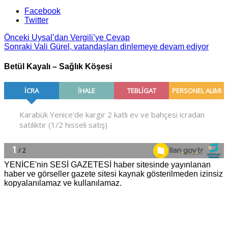
Facebook
Twitter
Önceki
Uysal’dan Vergili’ye Cevap
Sonraki
Vali Gürel, vatandaşları dinlemeye devam ediyor
Betül Kayalı – Sağlık Köşesi
YENİCE'nin SESİ GAZETESİ haber sitesinde yayınlanan
haber ve görseller gazete sitesi kaynak gösterilmeden izinsiz
kopyalanılamaz ve kullanılamaz.