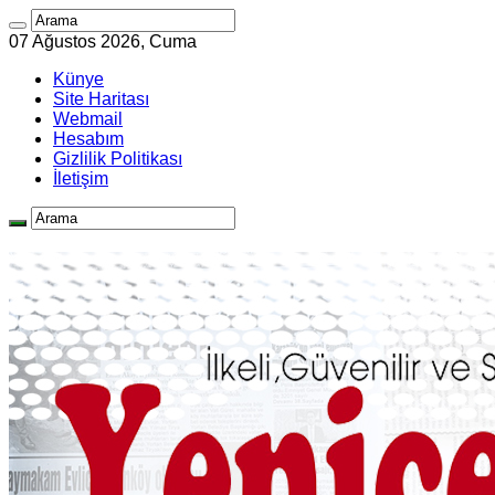
07 Ağustos 2026, Cuma
Künye
Site Haritası
Webmail
Hesabım
Gizlilik Politikası
İletişim