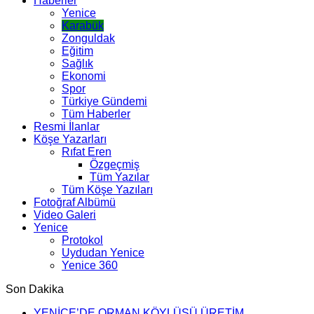
Haberler
Yenice
Karabük
Zonguldak
Eğitim
Sağlık
Ekonomi
Spor
Türkiye Gündemi
Tüm Haberler
Resmi İlanlar
Köşe Yazarları
Rıfat Eren
Özgeçmiş
Tüm Yazılar
Tüm Köşe Yazıları
Fotoğraf Albümü
Video Galeri
Yenice
Protokol
Uydudan Yenice
Yenice 360
Son Dakika
YENİCE’DE ORMAN KÖYLÜSÜ ÜRETİM