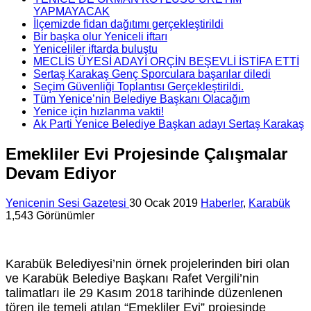
YAPMAYACAK
İlçemizde fidan dağıtımı gerçekleştirildi
Bir başka olur Yeniceli iftarı
Yeniceliler iftarda buluştu
MECLİS ÜYESİ ADAYI ORÇİN BEŞEVLİ İSTİFA ETTİ
Sertaş Karakaş Genç Sporculara başarılar diledi
Seçim Güvenliği Toplantısı Gerçekleştirildi.
Tüm Yenice’nin Belediye Başkanı Olacağım
Yenice için hızlanma vakti!
Ak Parti Yenice Belediye Başkan adayı Sertaş Karakaş
Emekliler Evi Projesinde Çalışmalar
Devam Ediyor
Yenicenin Sesi Gazetesi
30 Ocak 2019
Haberler
,
Karabük
1,543 Görünümler
Karabük Belediyesi’nin örnek projelerinden biri olan
ve Karabük Belediye Başkanı Rafet Vergili’nin
talimatları ile 29 Kasım 2018 tarihinde düzenlenen
tören ile temeli atılan “Emekliler Evi” projesinde