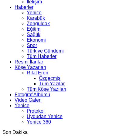
İletişim
Haberler
Yenice
Karabük
Zonguldak
Eğitim
Sağlık
Ekonomi
Spor
Türkiye Gündemi
Tüm Haberler
Resmi İlanlar
Köşe Yazarları
Rıfat Eren
Özgeçmiş
Tüm Yazılar
Tüm Köşe Yazıları
Fotoğraf Albümü
Video Galeri
Yenice
Protokol
Uydudan Yenice
Yenice 360
Son Dakika