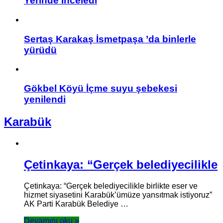
Yerinde İnceledi
Sertaş Karakaş İsmetpaşa ’da binlerle
yürüdü
Gökbel Köyü İçme suyu şebekesi
yenilendi
Karabük
Çetinkaya: “Gerçek belediyecilikle
Çetinkaya: “Gerçek belediyecilikle birlikte eser ve
hizmet siyasetini Karabük’ümüze yansıtmak istiyoruz”
AK Parti Karabük Belediye …
Devamını oku »