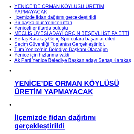
YENİCE’DE ORMAN KÖYLÜSÜ ÜRETİM
YAPMAYACAK
İlçemizde fidan dağıtımı gerçekleştirildi
Bir başka olur Yeniceli iftarı
Yeniceliler iftarda buluştu
MECLİS ÜYESİ ADAYI ORÇİN BEŞEVLİ İSTİFA ETTİ
Sertaş Karakaş Genç Sporculara başarılar diledi
Seçim Güvenliği Toplantısı Gerçekleştirildi.
Tüm Yenice’nin Belediye Başkanı Olacağım
Yenice için hızlanma vakti!
Ak Parti Yenice Belediye Başkan adayı Sertaş Karakaş
YENİCE’DE ORMAN KÖYLÜSÜ
ÜRETİM YAPMAYACAK
İlçemizde fidan dağıtımı
gerçekleştirildi