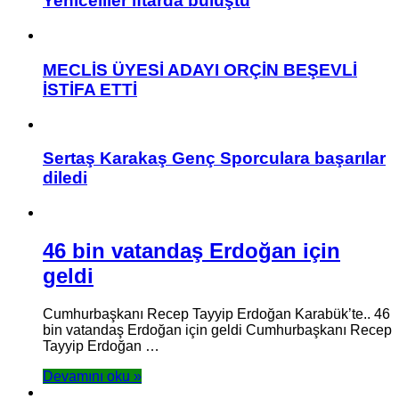
Yeniceliler iftarda buluştu
MECLİS ÜYESİ ADAYI ORÇİN BEŞEVLİ
İSTİFA ETTİ
Sertaş Karakaş Genç Sporculara başarılar
diledi
46 bin vatandaş Erdoğan için
geldi
Cumhurbaşkanı Recep Tayyip Erdoğan Karabük’te.. 46
bin vatandaş Erdoğan için geldi Cumhurbaşkanı Recep
Tayyip Erdoğan …
Devamını oku »