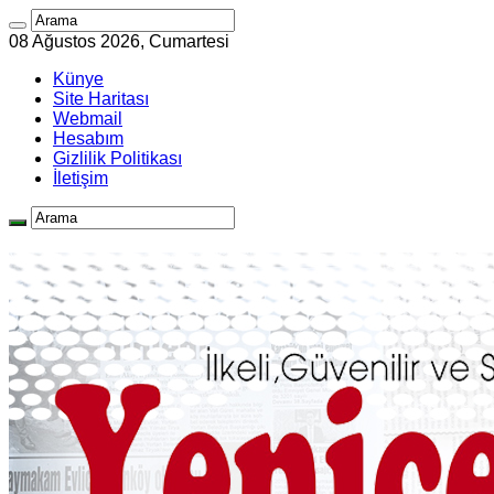
08 Ağustos 2026, Cumartesi
Künye
Site Haritası
Webmail
Hesabım
Gizlilik Politikası
İletişim