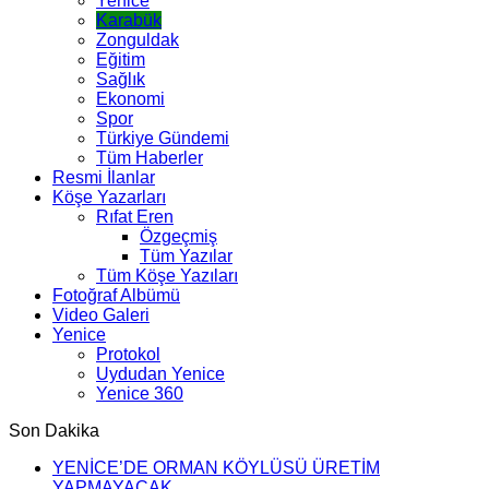
Yenice
Karabük
Zonguldak
Eğitim
Sağlık
Ekonomi
Spor
Türkiye Gündemi
Tüm Haberler
Resmi İlanlar
Köşe Yazarları
Rıfat Eren
Özgeçmiş
Tüm Yazılar
Tüm Köşe Yazıları
Fotoğraf Albümü
Video Galeri
Yenice
Protokol
Uydudan Yenice
Yenice 360
Son Dakika
YENİCE’DE ORMAN KÖYLÜSÜ ÜRETİM
YAPMAYACAK