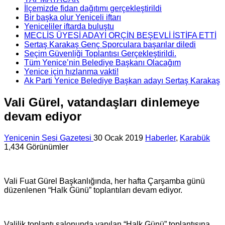
İlçemizde fidan dağıtımı gerçekleştirildi
Bir başka olur Yeniceli iftarı
Yeniceliler iftarda buluştu
MECLİS ÜYESİ ADAYI ORÇİN BEŞEVLİ İSTİFA ETTİ
Sertaş Karakaş Genç Sporculara başarılar diledi
Seçim Güvenliği Toplantısı Gerçekleştirildi.
Tüm Yenice’nin Belediye Başkanı Olacağım
Yenice için hızlanma vakti!
Ak Parti Yenice Belediye Başkan adayı Sertaş Karakaş
Vali Gürel, vatandaşları dinlemeye
devam ediyor
Yenicenin Sesi Gazetesi
30 Ocak 2019
Haberler
,
Karabük
1,434 Görünümler
Vali Fuat Gürel Başkanlığında, her hafta Çarşamba günü
düzenlenen “Halk Günü” toplantıları devam ediyor.
Valilik toplantı salonunda yapılan “Halk Günü” toplantısına