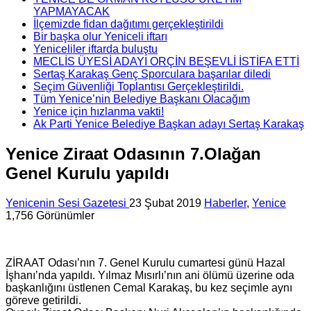
YAPMAYACAK
İlçemizde fidan dağıtımı gerçekleştirildi
Bir başka olur Yeniceli iftarı
Yeniceliler iftarda buluştu
MECLİS ÜYESİ ADAYI ORÇİN BEŞEVLİ İSTİFA ETTİ
Sertaş Karakaş Genç Sporculara başarılar diledi
Seçim Güvenliği Toplantısı Gerçekleştirildi.
Tüm Yenice’nin Belediye Başkanı Olacağım
Yenice için hızlanma vakti!
Ak Parti Yenice Belediye Başkan adayı Sertaş Karakaş
Yenice Ziraat Odasının 7.Olağan
Genel Kurulu yapıldı
Yenicenin Sesi Gazetesi
23 Şubat 2019
Haberler
,
Yenice
1,756 Görünümler
ZİRAAT Odası’nın 7. Genel Kurulu cumartesi günü Hazal
İşhanı’nda yapıldı. Yılmaz Mısırlı’nın ani ölümü üzerine oda
başkanlığını üstlenen Cemal Karakaş, bu kez seçimle aynı
göreve getirildi.