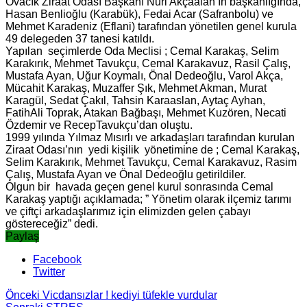
Ovacık Ziraat Odası Başkanı Nuri Akçaalan’ın başkanlığında,
Hasan Benlioğlu (Karabük), Fedai Acar (Safranbolu) ve
Mehmet Karadeniz (Eflani) tarafından yönetilen genel kurula
49 delegeden 37 tanesi katıldı.
Yapılan seçimlerde Oda Meclisi ; Cemal Karakaş, Selim
Karakırık, Mehmet Tavukçu, Cemal Karakavuz, Rasil Çalış,
Mustafa Ayan, Uğur Koymalı, Önal Dedeoğlu, Varol Akça,
Mücahit Karakaş, Muzaffer Şık, Mehmet Akman, Murat
Karagül, Sedat Çakıl, Tahsin Karaaslan, Aytaç Ayhan,
FatihAli Toprak, Atakan Bağbaşı, Mehmet Kuzören, Necati
Özdemir ve RecepTavukçu’dan oluştu.
1999 yılında Yılmaz Mısırlı ve arkadaşları tarafından kurulan
Ziraat Odası’nın yedi kişilik yönetimine de ; Cemal Karakaş,
Selim Karakırık, Mehmet Tavukçu, Cemal Karakavuz, Rasim
Çalış, Mustafa Ayan ve Önal Dedeoğlu getirildiler.
Olgun bir havada geçen genel kurul sonrasında Cemal
Karakaş yaptığı açıklamada; ” Yönetim olarak ilçemiz tarımı
ve çiftçi arkadaşlarımız için elimizden gelen çabayı
göstereceğiz” dedi.
Paylaş
Facebook
Twitter
Önceki
Vicdansızlar ! kediyi tüfekle vurdular