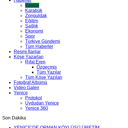
Haberler
Yenice
Karabük
Zonguldak
Eğitim
Sağlık
Ekonomi
Spor
Türkiye Gündemi
Tüm Haberler
Resmi İlanlar
Köşe Yazarları
Rıfat Eren
Özgeçmiş
Tüm Yazılar
Tüm Köşe Yazıları
Fotoğraf Albümü
Video Galeri
Yenice
Protokol
Uydudan Yenice
Yenice 360
Son Dakika
YENİCE’DE ORMAN KÖYLÜSÜ ÜRETİM