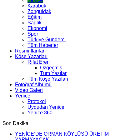
Yenice
Karabük
Zonguldak
Eğitim
Sağlık
Ekonomi
Spor
Türkiye Gündemi
Tüm Haberler
Resmi İlanlar
Köşe Yazarları
Rıfat Eren
Özgeçmiş
Tüm Yazılar
Tüm Köşe Yazıları
Fotoğraf Albümü
Video Galeri
Yenice
Protokol
Uydudan Yenice
Yenice 360
Son Dakika
YENİCE’DE ORMAN KÖYLÜSÜ ÜRETİM
YAPMAYACAK