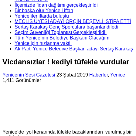
İlçemizde fidan dağıtımı gerçekleştirildi
Bir başka olur Yeniceli iftarı
Yeniceliler iftarda buluştu
MECLİS ÜYESİ ADAYI ORÇİN BEŞEVLİ İSTİFA ETTİ
Sertaş Karakaş Genç Sporculara başarılar diledi
Seçim Güvenliği Toplantısı Gerçekleştirildi.
Tüm Yenice’nin Belediye Başkanı Olacağım
Yenice için hızlanma vakti!
Ak Parti Yenice Belediye Başkan adayı Sertaş Karakaş
Vicdansızlar ! kediyi tüfekle vurdular
Yenicenin Sesi Gazetesi
23 Şubat 2019
Haberler
,
Yenice
1,411 Görünümler
Yenice’de yol kenarında tüfekle bacaklarından vurulmuş bir