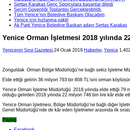
Sertaş Karakaş Genç Sporculara başarılar diledi
Seçim Güvenliği Toplantısı Gerçekleştirildi.
Tüm Yenice’nin Belediye Başkanı Olacağım
Yenice için hızlanma vakti!
Ak Parti Yenice Belediye Başkan adayı Sertaş Karakaş
Yenice Orman İşletmesi 2018 yılında 22
Yenicenin Sesi Gazetesi
24 Ocak 2019
Haberler
,
Yenice
1,40
Zonguldak Orman Bölge Müdürlüğü’ne bağlı sekiz İşletme Müdür
Elde ettiği gelirin 36 milyon 793 bir 808 TL’sini orman köylüs
Yenice Orman İşletme Müdürlüğü 2018 yılında elde ettiği 79 mil
olduğu gelirden 2018 yılında 22 milyon 746 bin lire kâr elde ett
Yenice Orman İşletmesi, Bölge Müdürlüğü’ne bağlı diğer İşlet
Genel Müdürlüğü’nde de kâr eden İşletmeler arasında ilk sıralar
Paylaş
Facebook