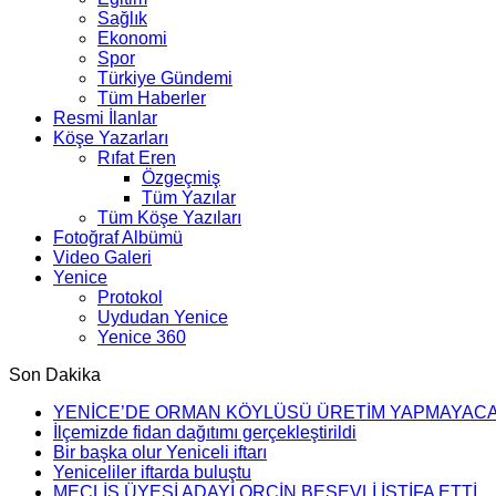
Sağlık
Ekonomi
Spor
Türkiye Gündemi
Tüm Haberler
Resmi İlanlar
Köşe Yazarları
Rıfat Eren
Özgeçmiş
Tüm Yazılar
Tüm Köşe Yazıları
Fotoğraf Albümü
Video Galeri
Yenice
Protokol
Uydudan Yenice
Yenice 360
Son Dakika
YENİCE’DE ORMAN KÖYLÜSÜ ÜRETİM YAPMAYAC
İlçemizde fidan dağıtımı gerçekleştirildi
Bir başka olur Yeniceli iftarı
Yeniceliler iftarda buluştu
MECLİS ÜYESİ ADAYI ORÇİN BEŞEVLİ İSTİFA ETTİ