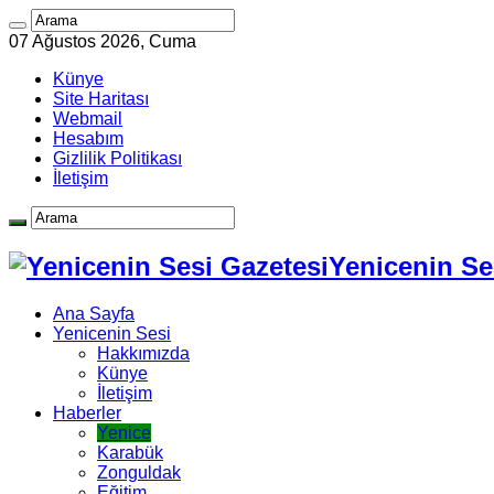
07 Ağustos 2026, Cuma
Künye
Site Haritası
Webmail
Hesabım
Gizlilik Politikası
İletişim
Yenicenin Ses
Ana Sayfa
Yenicenin Sesi
Hakkımızda
Künye
İletişim
Haberler
Yenice
Karabük
Zonguldak
Eğitim