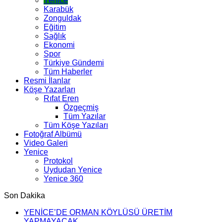
Yenice
Karabük
Zonguldak
Eğitim
Sağlık
Ekonomi
Spor
Türkiye Gündemi
Tüm Haberler
Resmi İlanlar
Köşe Yazarları
Rıfat Eren
Özgeçmiş
Tüm Yazılar
Tüm Köşe Yazıları
Fotoğraf Albümü
Video Galeri
Yenice
Protokol
Uydudan Yenice
Yenice 360
Son Dakika
YENİCE’DE ORMAN KÖYLÜSÜ ÜRETİM
YAPMAYACAK