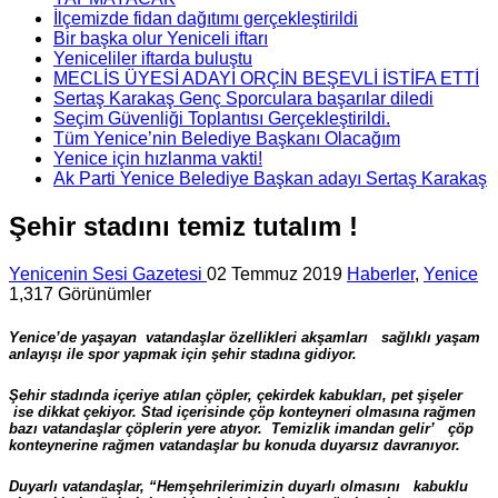
İlçemizde fidan dağıtımı gerçekleştirildi
Bir başka olur Yeniceli iftarı
Yeniceliler iftarda buluştu
MECLİS ÜYESİ ADAYI ORÇİN BEŞEVLİ İSTİFA ETTİ
Sertaş Karakaş Genç Sporculara başarılar diledi
Seçim Güvenliği Toplantısı Gerçekleştirildi.
Tüm Yenice’nin Belediye Başkanı Olacağım
Yenice için hızlanma vakti!
Ak Parti Yenice Belediye Başkan adayı Sertaş Karakaş
Şehir stadını temiz tutalım !
Yenicenin Sesi Gazetesi
02 Temmuz 2019
Haberler
,
Yenice
1,317 Görünümler
Yenice’de yaşayan vatandaşlar özellikleri akşamları sağlıklı yaşam
anlayışı ile spor yapmak için şehir stadına gidiyor.
Şehir stadında içeriye atılan çöpler, çekirdek kabukları, pet şişeler
ise dikkat çekiyor. Stad içerisinde çöp konteyneri olmasına rağmen
bazı vatandaşlar çöplerin yere atıyor. Temizlik imandan gelir’
çöp
konteynerine rağmen vatandaşlar bu konuda duyarsız davranıyor.
Duyarlı vatandaşlar, “Hemşehrilerimizin duyarlı olmasını kabuklu