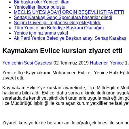
Bir başka olur Yeniceli iftarı
Yeniceliler iftarda buluştu
MECLİS ÜYESİ ADAYI ORÇİN BEŞEVLİ İSTİFA ETTİ
Sertaş Karakaş Genç Sporculara başarılar diledi
Seçim Güvenliği Toplantısı Gerçekleştirildi.
Tüm Yenice’nin Belediye Başkanı Olacağım
Yenice için hızlanma vakti!
Ak Parti Yenice Belediye Başkan adayı Sertaş Karakaş
Kaymakam Evlice kursları ziyaret etti
Yenicenin Sesi Gazetesi
02 Temmuz 2019
Haberler
,
Yenice
1
Yenice İlçe Kaymakamı Muhammed Evlice, Yenice Halk Eğitim M
ziyaret etti.
Kaymakam Evlice’ye kursları ziyaretinde, İlçe Milli Eğitim M
hakkında bilgi aldı. Evlice, daha sonra dikimle ilgili ürün uygu
seralarda da kendi yetiştirdikleri ürünlerle uygulamalı eğit
İlçe Müdürlüğü işbirliği ile kurs açan kurum yetkililerine faaliye
Ziyaret kursiyerler ile beraber anı fotoğrafı çekilmesi ile son b