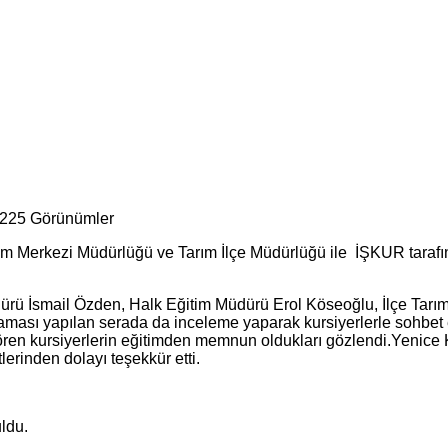
,225 Görünümler
erkezi Müdürlüğü ve Tarım İlçe Müdürlüğü ile İŞKUR tarafından
üdürü İsmail Özden, Halk Eğitim Müdürü Erol Köseoğlu, İlçe Tar
laması yapılan serada da inceleme yaparak kursiyerlerle sohbet et
im gören kursiyerlerin eğitimden memnun oldukları gözlendi.Ye
tlerinden dolayı teşekkür etti.
uldu.