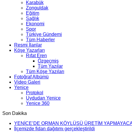
Karabük
Zonguldak
Eğitim
Sağlık
Ekonomi
Spor
Türkiye Gündemi
Tüm Haberler
Resmi İlanlar
Köşe Yazarları
Rıfat Eren
Özgeçmiş
Tüm Yazılar
Tüm Köşe Yazıları
Fotoğraf Albümü
Video Galeri
Yenice
Protokol
Uydudan Yenice
Yenice 360
Son Dakika
YENİCE’DE ORMAN KÖYLÜSÜ ÜRETİM YAPMAYAC
İlçemizde fidan dağıtımı gerçekleştirildi