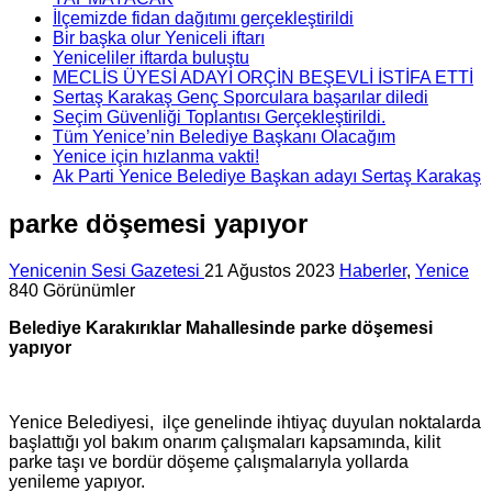
İlçemizde fidan dağıtımı gerçekleştirildi
Bir başka olur Yeniceli iftarı
Yeniceliler iftarda buluştu
MECLİS ÜYESİ ADAYI ORÇİN BEŞEVLİ İSTİFA ETTİ
Sertaş Karakaş Genç Sporculara başarılar diledi
Seçim Güvenliği Toplantısı Gerçekleştirildi.
Tüm Yenice’nin Belediye Başkanı Olacağım
Yenice için hızlanma vakti!
Ak Parti Yenice Belediye Başkan adayı Sertaş Karakaş
parke döşemesi yapıyor
Yenicenin Sesi Gazetesi
21 Ağustos 2023
Haberler
,
Yenice
840 Görünümler
Belediye Karakırıklar Mahallesinde parke döşemesi
yapıyor
Yenice Belediyesi, ilçe genelinde ihtiyaç duyulan noktalarda
başlattığı yol bakım onarım çalışmaları kapsamında, kilit
parke taşı ve bordür döşeme çalışmalarıyla yollarda
yenileme yapıyor.