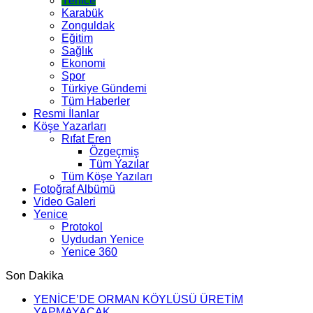
Yenice
Karabük
Zonguldak
Eğitim
Sağlık
Ekonomi
Spor
Türkiye Gündemi
Tüm Haberler
Resmi İlanlar
Köşe Yazarları
Rıfat Eren
Özgeçmiş
Tüm Yazılar
Tüm Köşe Yazıları
Fotoğraf Albümü
Video Galeri
Yenice
Protokol
Uydudan Yenice
Yenice 360
Son Dakika
YENİCE’DE ORMAN KÖYLÜSÜ ÜRETİM
YAPMAYACAK