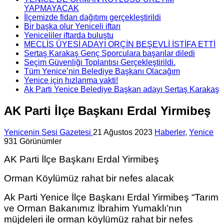
YAPMAYACAK
İlçemizde fidan dağıtımı gerçekleştirildi
Bir başka olur Yeniceli iftarı
Yeniceliler iftarda buluştu
MECLİS ÜYESİ ADAYI ORÇİN BEŞEVLİ İSTİFA ETTİ
Sertaş Karakaş Genç Sporculara başarılar diledi
Seçim Güvenliği Toplantısı Gerçekleştirildi.
Tüm Yenice’nin Belediye Başkanı Olacağım
Yenice için hızlanma vakti!
Ak Parti Yenice Belediye Başkan adayı Sertaş Karakaş
AK Parti İlçe Başkanı Erdal Yirmibeş
Yenicenin Sesi Gazetesi
21 Ağustos 2023
Haberler
,
Yenice
931 Görünümler
AK Parti İlçe Başkanı Erdal Yirmibeş
Orman Köylümüz rahat bir nefes alacak
Ak Parti Yenice İlçe Başkanı Erdal Yirmibeş “Tarım
ve Orman Bakanımız İbrahim Yumaklı’nın
müjdeleri ile orman köylümüz rahat bir nefes