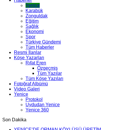
Haberler
Yenice
Karabük
Zonguldak
Eğitim
Sağlık
Ekonomi
Spor
Türkiye Gündemi
Tüm Haberler
Resmi İlanlar
Köşe Yazarları
Rıfat Eren
Özgeçmiş
Tüm Yazılar
Tüm Köşe Yazıları
Fotoğraf Albümü
Video Galeri
Yenice
Protokol
Uydudan Yenice
Yenice 360
Son Dakika
YENİCE’DE ORMAN KÖYLÜSÜ ÜRETİM