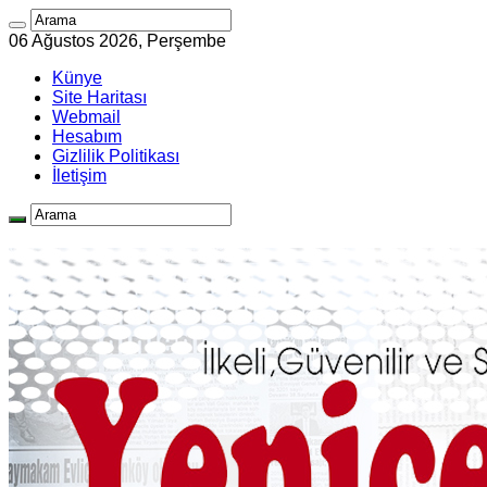
06 Ağustos 2026, Perşembe
Künye
Site Haritası
Webmail
Hesabım
Gizlilik Politikası
İletişim