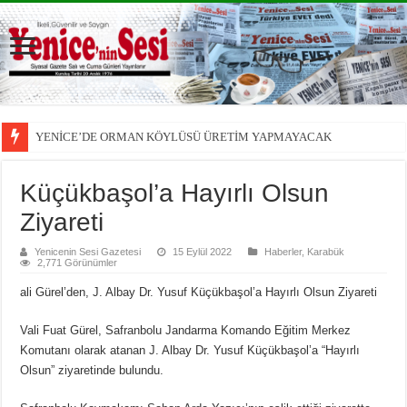
YENİCE’DE ORMAN KÖYLÜSÜ ÜRETİM YAPMAYACAK
Küçükbaşol’a Hayırlı Olsun
Ziyareti
Yenicenin Sesi Gazetesi
15 Eylül 2022
Haberler
,
Karabük
2,771 Görünümler
ali Gürel’den, J. Albay Dr. Yusuf Küçükbaşol’a Hayırlı Olsun Ziyareti
Vali Fuat Gürel, Safranbolu Jandarma Komando Eğitim Merkez
Komutanı olarak atanan J. Albay Dr. Yusuf Küçükbaşol’a “Hayırlı
Olsun” ziyaretinde bulundu.