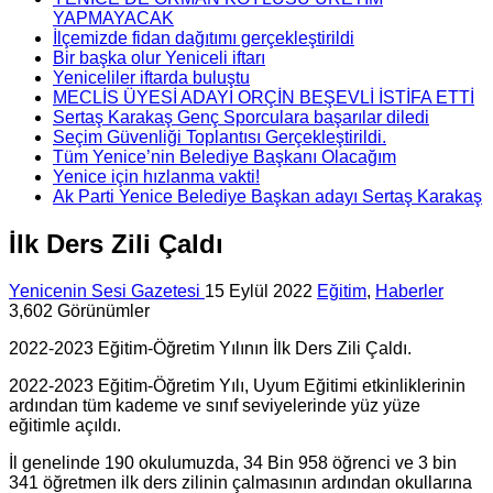
YAPMAYACAK
İlçemizde fidan dağıtımı gerçekleştirildi
Bir başka olur Yeniceli iftarı
Yeniceliler iftarda buluştu
MECLİS ÜYESİ ADAYI ORÇİN BEŞEVLİ İSTİFA ETTİ
Sertaş Karakaş Genç Sporculara başarılar diledi
Seçim Güvenliği Toplantısı Gerçekleştirildi.
Tüm Yenice’nin Belediye Başkanı Olacağım
Yenice için hızlanma vakti!
Ak Parti Yenice Belediye Başkan adayı Sertaş Karakaş
İlk Ders Zili Çaldı
Yenicenin Sesi Gazetesi
15 Eylül 2022
Eğitim
,
Haberler
3,602 Görünümler
2022-2023 Eğitim-Öğretim Yılının İlk Ders Zili Çaldı.
2022-2023 Eğitim-Öğretim Yılı, Uyum Eğitimi etkinliklerinin
ardından tüm kademe ve sınıf seviyelerinde yüz yüze
eğitimle açıldı.
İl genelinde 190 okulumuzda, 34 Bin 958 öğrenci ve 3 bin
341 öğretmen ilk ders zilinin çalmasının ardından okullarına