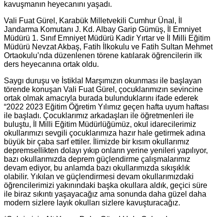
kavuşmanın heyecanını yaşadı.
Vali Fuat Gürel, Karabük Milletvekili Cumhur Ünal, İl
Jandarma Komutanı J. Kd. Albay Garip Gümüş, İl Emniyet
Müdürü 1. Sınıf Emniyet Müdürü Kadir Yırtar ve İl Milli Eğitim
Müdürü Nevzat Akbaş, Fatih İlkokulu ve Fatih Sultan Mehmet
Ortaokulu’nda düzenlenen törene katılarak öğrencilerin ilk
ders heyecanına ortak oldu.
Saygı duruşu ve İstiklal Marşımızın okunması ile başlayan
törende konuşan Vali Fuat Gürel, çocuklarımızın sevincine
ortak olmak amacıyla burada bulunduklarını ifade ederek
“2022 2023 Eğitim Öğretim Yılımız geçen hafta uyum haftası
ile başladı. Çocuklarımız arkadaşları ile öğretmenleri ile
buluştu, İl Milli Eğitim Müdürlüğümüz, okul idarecilerimiz
okullarımızı sevgili çocuklarımıza hazır hale getirmek adına
büyük bir çaba sarf ettiler. İlimizde bir kısım okullarımız
depremsellikten dolayı yıkıp onların yerine yenileri yapılıyor,
bazı okullarımızda deprem güçlendirme çalışmalarımız
devam ediyor, bu anlamda bazı okullarımızda sıkışıklık
olabilir. Yıkılan ve güçlendirmesi devam okullarımızdaki
öğrencilerimizi yakınındaki başka okullara aldık, geçici süre
ile biraz sıkıntı yaşayacağız ama sonunda daha güzel daha
modern sizlere layık okulları sizlere kavuşturacağız.