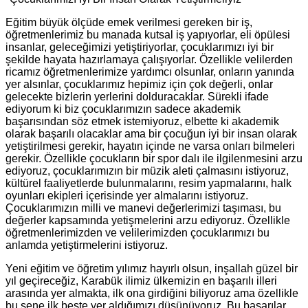
Eğitim büyük ölçüde emek verilmesi gereken bir iş,
öğretmenlerimiz bu manada kutsal iş yapıyorlar, eli öpülesi
insanlar, geleceğimizi yetiştiriyorlar, çocuklarımızı iyi bir
şekilde hayata hazırlamaya çalışıyorlar. Özellikle velilerden
ricamız öğretmenlerimize yardımcı olsunlar, onların yanında
yer alsınlar, çocuklarımız hepimiz için çok değerli, onlar
gelecekte bizlerin yerlerini dolduracaklar. Sürekli ifade
ediyorum ki biz çocuklarımızın sadece akademik
başarısından söz etmek istemiyoruz, elbette ki akademik
olarak başarılı olacaklar ama bir çocuğun iyi bir insan olarak
yetiştirilmesi gerekir, hayatın içinde ne varsa onları bilmeleri
gerekir. Özellikle çocukların bir spor dalı ile ilgilenmesini arzu
ediyoruz, çocuklarımızın bir müzik aleti çalmasını istiyoruz,
kültürel faaliyetlerde bulunmalarını, resim yapmalarını, halk
oyunları ekipleri içerisinde yer almalarını istiyoruz.
Çocuklarımızın milli ve manevi değerlerimizi taşıması, bu
değerler kapsamında yetişmelerini arzu ediyoruz. Özellikle
öğretmenlerimizden ve velilerimizden çocuklarımızı bu
anlamda yetiştirmelerini istiyoruz.
Yeni eğitim ve öğretim yılımız hayırlı olsun, inşallah güzel bir
yıl geçireceğiz, Karabük ilimiz ülkemizin en başarılı illeri
arasında yer almakta, ilk ona girdiğini biliyoruz ama özellikle
bu sene ilk beşte yer aldığımızı düşünüyoruz. Bu başarılar