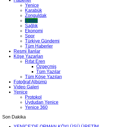
Haberler
Yenice
Karabük
Zonguldak
Eğitim
Sağlık
Ekonomi
Spor
Türkiye Gündemi
Tüm Haberler
Resmi İlanlar
Köşe Yazarları
Rıfat Eren
Özgeçmiş
Tüm Yazılar
Tüm Köşe Yazıları
Fotoğraf Albümü
Video Galeri
Yenice
Protokol
Uydudan Yenice
Yenice 360
Son Dakika
YENİCE’DE ORMAN KÖYLÜSÜ ÜRETİM