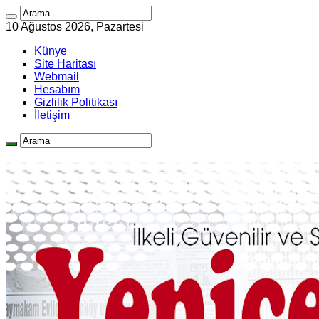
10 Ağustos 2026, Pazartesi
Künye
Site Haritası
Webmail
Hesabım
Gizlilik Politikası
İletişim