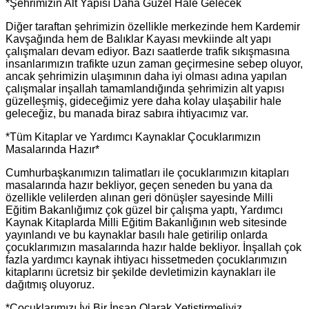
*Şehrimizin Alt Yapısı Daha Güzel Hale Gelecek
Diğer taraftan şehrimizin özellikle merkezinde hem Kardemir
Kavşağında hem de Balıklar Kayası mevkiinde alt yapı
çalışmaları devam ediyor. Bazı saatlerde trafik sıkışmasına
insanlarımızın trafikte uzun zaman geçirmesine sebep oluyor,
ancak şehrimizin ulaşımının daha iyi olması adına yapılan
çalışmalar inşallah tamamlandığında şehrimizin alt yapısı
güzelleşmiş, gideceğimiz yere daha kolay ulaşabilir hale
geleceğiz, bu manada biraz sabıra ihtiyacımız var.
*Tüm Kitaplar ve Yardımcı Kaynaklar Çocuklarımızın
Masalarında Hazır*
Cumhurbaşkanımızın talimatları ile çocuklarımızın kitapları
masalarında hazır bekliyor, geçen seneden bu yana da
özellikle velilerden alınan geri dönüşler sayesinde Milli
Eğitim Bakanlığımız çok güzel bir çalışma yaptı, Yardımcı
Kaynak Kitaplarda Milli Eğitim Bakanlığının web sitesinde
yayınlandı ve bu kaynaklar basılı hale getirilip onlarda
çocuklarımızın masalarında hazır halde bekliyor. İnşallah çok
fazla yardımcı kaynak ihtiyacı hissetmeden çocuklarımızın
kitaplarını ücretsiz bir şekilde devletimizin kaynakları ile
dağıtmış oluyoruz.
*Çocuklarımızı İyi Bir İnsan Olarak Yetiştirmeliyiz