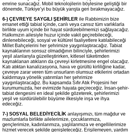
emrine sunacağız. Mobil teknolojilerin böylesine geliştiği bir
dönemde, Türkiye’yi bu büyük yarışta geri bırakmayacağız.
6-) ÇEVREYE SAYGILI ŞEHİRLER
ile Rabbimizin bize
emanet ettiği tabiat içinde, canlı veya cansız tüm varlıklarla
birlikte uyum içinde bir hayat sürdürebilmemizi sağlayacağız.
Halkımızın ailesiyle huzur içinde vakit geçirebileceği,
dinlenebileceği, sosyal ve kültürel faaliyetlere katılabileceği
Millet Bahçelerini her şehrimize yaygınlaştıracağız. Tabiat
kaynaklarının sonsuz olmadığının bilinciyle, şehirlerimizi
yeşil alanlarıyla güzelleştirirken, kitlesel tüketimden
kaynaklanan atıkların da çevreyi kirletmesine engel olacağız.
Katı atıktan kanalizasyona, hava ve gürültü kirliliğine kadar,
çevreye zarar veren tüm unsurların olumsuz etkilerini ortadan
kaldırmaya yönelik yatırımları her şehrimize
yaygınlaştıracağız. Bu kapsamda Sıfır Atık Projesini her
kurumumuzda, her evimizde hayata geçireceğiz. İnsan-şehir-
tabiat dengesini en ideal şekilde gözeterek, şehirlerimizi
yeşil ve sürdürülebilir büyüme ilkesiyle inşa ve ihya
edeceğiz.
7-) SOSYAL BELEDİYECİLİK
anlayışımızı, tüm mağdur ve
mazlumlarla birlikte ailelerimize, çocuklarımıza,
gençlerimize, kadınlarımıza, yaşlılarımıza ve engellilerimize
hizmet verecek şekilde genişleteceğiz. Erişilemeyen, yardım