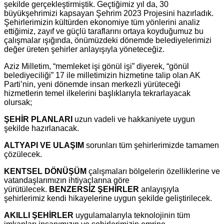
şekilde gerçekleştirmiştik. Geçtiğimiz yıl da, 30
büyükşehrimizi kapsayan Şehrim 2023 Projesini hazırladık.
Şehirlerimizin kültürden ekonomiye tüm yönlerini analiz
ettiğimiz, zayıf ve güçlü taraflarını ortaya koyduğumuz bu
çalışmalar ışığında, önümüzdeki dönemde belediyelerimizi
değer üreten şehirler anlayışıyla yöneteceğiz.
Aziz Milletim, “memleket işi gönül işi” diyerek, “gönül
belediyeciliği” 17 ile milletimizin hizmetine talip olan AK
Parti’nin, yeni dönemde insan merkezli yürüteceği
hizmetlerin temel ilkelerini başlıklarıyla tekrarlayacak
olursak;
ŞEHİR PLANLARI
uzun vadeli ve hakkaniyete uygun
şekilde hazırlanacak.
ALTYAPI VE ULAŞIM
sorunları tüm şehirlerimizde tamamen
çözülecek.
KENTSEL DÖNÜŞÜM
çalışmaları bölgelerin özelliklerine ve
vatandaşlarımızın ihtiyaçlarına göre
yürütülecek.
BENZERSİZ ŞEHİRLER
anlayışıyla
şehirlerimiz kendi hikayelerine uygun şekilde geliştirilecek.
AKILLI ŞEHİRLER
uygulamalarıyla teknolojinin tüm