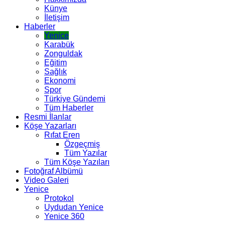
Künye
İletişim
Haberler
Yenice
Karabük
Zonguldak
Eğitim
Sağlık
Ekonomi
Spor
Türkiye Gündemi
Tüm Haberler
Resmi İlanlar
Köşe Yazarları
Rıfat Eren
Özgeçmiş
Tüm Yazılar
Tüm Köşe Yazıları
Fotoğraf Albümü
Video Galeri
Yenice
Protokol
Uydudan Yenice
Yenice 360