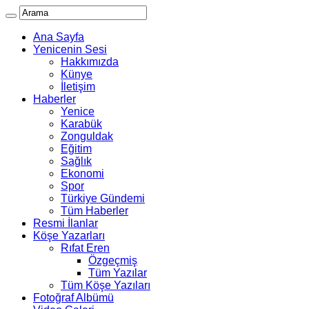
Ana Sayfa
Yenicenin Sesi
Hakkımızda
Künye
İletişim
Haberler
Yenice
Karabük
Zonguldak
Eğitim
Sağlık
Ekonomi
Spor
Türkiye Gündemi
Tüm Haberler
Resmi İlanlar
Köşe Yazarları
Rıfat Eren
Özgeçmiş
Tüm Yazılar
Tüm Köşe Yazıları
Fotoğraf Albümü