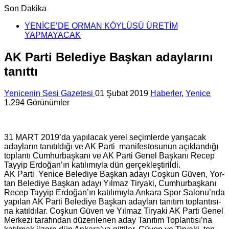
Son Dakika
YENİCE’DE ORMAN KÖYLÜSÜ ÜRETİM
YAPMAYACAK
AK Parti Belediye Başkan adaylarını
tanıttı
Yenicenin Sesi Gazetesi
01 Şubat 2019
Haberler
,
Yenice
1,294 Görünümler
31 MART 2019’da ya­pı­la­cak yerel se­çim­ler­de ya­rı­şa­cak
aday­la­rın ta­nı­tıl­dı­ğı ve AK Parti ma­ni­fes­to­su­nun açık­lan­dı­ğı
top­lan­tı Cum­hur­baş­ka­nı ve AK Parti Genel Baş­ka­nı Recep
Tay­yip Er­do­ğan’ın ka­tı­lı­mıy­la dün ger­çek­leş­ti­ril­di.
AK Parti Ye­ni­ce Be­le­di­ye Baş­kan adayı Coş­kun Güven, Yor­
tan Be­le­di­ye Baş­kan adayı Yıl­maz Tir­ya­ki, Cum­hur­baş­ka­nı
Recep Tay­yip Er­do­ğan’ın ka­tı­lı­mıy­la An­ka­ra Spor Sa­lo­nu’nda
ya­pı­lan AK Parti Be­le­di­ye Baş­kan aday­la­rı ta­nı­tım top­lan­tı­sı­
na ka­tıl­dı­lar. Coş­kun Güven ve Yıl­maz Tir­ya­ki AK Parti Genel
Mer­ke­zi ta­ra­fın­dan dü­zen­le­nen aday Ta­nı­tım Top­lan­tı­sı’na