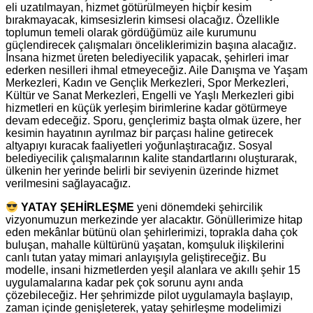
eli uzatılmayan, hizmet götürülmeyen hiçbir kesim
bırakmayacak, kimsesizlerin kimsesi olacağız. Özellikle
toplumun temeli olarak gördüğümüz aile kurumunu
güçlendirecek çalışmaları önceliklerimizin başına alacağız.
İnsana hizmet üreten belediyecilik yapacak, şehirleri imar
ederken nesilleri ihmal etmeyeceğiz. Aile Danışma ve Yaşam
Merkezleri, Kadın ve Gençlik Merkezleri, Spor Merkezleri,
Kültür ve Sanat Merkezleri, Engelli ve Yaşlı Merkezleri gibi
hizmetleri en küçük yerleşim birimlerine kadar götürmeye
devam edeceğiz. Sporu, gençlerimiz başta olmak üzere, her
kesimin hayatının ayrılmaz bir parçası haline getirecek
altyapıyı kuracak faaliyetleri yoğunlaştıracağız. Sosyal
belediyecilik çalışmalarının kalite standartlarını oluşturarak,
ülkenin her yerinde belirli bir seviyenin üzerinde hizmet
verilmesini sağlayacağız.
YATAY ŞEHİRLEŞME
yeni dönemdeki şehircilik
vizyonumuzun merkezinde yer alacaktır. Gönüllerimize hitap
eden mekânlar bütünü olan şehirlerimizi, toprakla daha çok
buluşan, mahalle kültürünü yaşatan, komşuluk ilişkilerini
canlı tutan yatay mimari anlayışıyla geliştireceğiz. Bu
modelle, insani hizmetlerden yeşil alanlara ve akıllı şehir 15
uygulamalarına kadar pek çok sorunu aynı anda
çözebileceğiz. Her şehrimizde pilot uygulamayla başlayıp,
zaman içinde genişleterek, yatay şehirleşme modelimizi