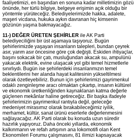
faaliyetimizi, en başından en sonuna kadar milletimizin gözü
önünde, her türlü bilgiye, belgeye erişimin açık olduğu bir
yöntemle yürüteceğiz. Belediyelerimizde hakka, adalete,
maşeri vicdana, hukuka aykırı davranan hiç kimsenin
gözünün yaşına bakmayacağız.
11-) DEĞER ÜRETEN ŞEHİRLER
ile AK Parti
belediyeciliğini bir üst aşamaya taşıyoruz. Bugün
şehirlerimizde yaşayan insanların talepleri, bundan çeyrek
asır, yarım asır öncesine göre çok değişti. Eskiden ihtiyaçlar,
başını sokacak bir çatı, musluğundan akacak su, ampulünü
yakacak elektrik, evine ulaşacak yol gibi temel hizmetlerle
sınırlıydı. Bugün ise şehirlerdeki insanlarımızın temel
beklentilerini her alanda hayat kalitesinin yükseltilmesi
olarak özetleyebiliriz. Bunun için şehirlerimizi gayrimenkul
odaklı zenginleşme aracı olmaktan çıkartıp, insanın kültürel
ve ekonomik üretkenliğinden kaynaklanan katma değerle
güçlenen mekânlar haline getireceğiz. Bir başka ifadeyle
şehirlerimizin gayrimenkul rantıyla değil, geleceğe
medeniyet mirasımız olarak bırakabileceğimiz iyilik,
merhamet, kültür, sanat ürünü eserlerle değerlenmesini
sağlayacağız. AK Parti olarak bu konuda uzun süredir
hazırlık yapıyoruz. Daha önceki yıllarda, ekonomik
kalkınmanın ve refah artışının ana lokomotifi olan Kent
Ekonomileri Forumu çalışmasını, 81 ilimizi kapsayacak