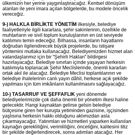
ülkemizin her yerine yaygınlaştıracağız. Kentsel dönüşüm
alanları ile yeni imara açılan bölgelerde, bu modele öncelik
vereceğiz.
9-) HALKLA BİRLİKTE YÖNETİM
ilkesiyle, belediye
faaliyetleriyle ilgili kararlara, şehir sakinlerinin, özellikle de
muhtarların ve sivil toplum kuruluşlarının en üst seviyede
katılımını temin edeceğiz. Bilhassa, insanların hayatlarını
doğrudan ilgilendirecek büyük projelerde, bu istişare
yöntemini mutlaka kullanacağız. Belediyemizden hizmet alan
vatandaşlarımız için bir “Şehirli Hakları” bildirgesi
hazırlayacağız. Belediye sınırları içinde yaşayan herkesin
katılımıyla toplanacak Şehir Meclislerinde, önemli kararları
ortak akıl ile alacağız. Belediye Meclisi toplantılarının ve
belediye ihalelerinin canlı yayın dâhil, herkese açık şekilde
yapılması için tüm imkânların kullanılmasını sağlayacağız.
10-) TASARRUF VE ŞEFFAFLIK
yeni dönemde
belediyelerimizde çok daha önemli bir yönetim ilkesi haline
gelecektir. Hangi kaynaktan gelirse gelsin belediye
bütçesine giren her kuruşta yetiminden gazisine, işçisinden
yaşlısına herkesin hakkı olduğunu aklımızdan asla
çıkarmayacağız. Yatırımları ve hizmetleri yaparken kullanılan
kaynağın gerekliliğini, verimliliğini, önceliğini, kalitesini titiz
bir şekilde değerlendirecek, sonra adımları atacağız. Her