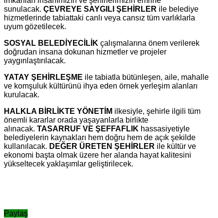
imkanları insanımızın ve şehirlerimizin emrine
sunulacak.
ÇEVREYE SAYGILI ŞEHİRLER
ile belediye
hizmetlerinde tabiattaki canlı veya cansız tüm varlıklarla
uyum gözetilecek.
SOSYAL BELEDİYECİLİK
çalışmalarına önem verilerek
doğrudan insana dokunan hizmetler ve projeler
yaygınlaştırılacak.
YATAY ŞEHİRLEŞME
ile tabiatla bütünleşen, aile, mahalle
ve komşuluk kültürünü ihya eden örnek yerleşim alanları
kurulacak.
HALKLA BİRLİKTE YÖNETİM
ilkesiyle, şehirle ilgili tüm
önemli kararlar orada yaşayanlarla birlikte
alınacak.
TASARRUF VE ŞEFFAFLIK
hassasiyetiyle
belediyelerin kaynakları hem doğru hem de açık şekilde
kullanılacak.
DEĞER ÜRETEN ŞEHİRLER
ile kültür ve
ekonomi başta olmak üzere her alanda hayat kalitesini
yükseltecek yaklaşımlar geliştirilecek.
Paylaş