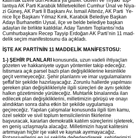
ka­tıl­mak üzere dün An­ka­ra’ya git­ti­ler. Güven ve Tiryaki top­
lan­tı­ya AK Parti Ka­ra­bük Mil­let­ve­kil­le­ri Cum­hur Ünal ve Ni­ya­
zi Güneş, AK Parti İl Baş­ka­nı Av. İsmail Al­tı­nöz, AK Parti Ye­
ni­ce İlçe Baş­ka­nı Yıl­maz Kırık, Ka­ra­bük Be­le­di­ye Baş­kan
Adayı Bur­ha­net­tin Uysal, ilçe ve belde be­le­di­ye baş­kan
aday­la­rı ile bir­lik­te ka­tıl­dı­lar. Aday Ta­nı­tım Top­lan­tı­sı’nda
Cum­hur­baş­ka­nı Recep Tay­yip Er­do­ğan AK Parti’nin 11 mad­
de­lik seçim ma­ni­fes­to­su­nu da açık­la­dı.
İŞTE AK PARTİ’NİN 11 MADDELİK MANİFESTOSU:
1-) ŞEHİR PLANLARI
konusunda, uzun vadeli ihtiyaçları
gözeten ve hakkaniyete uygun yöntemler takip edeceğiz.
İstismara açık parsel bazlı plan değişikliklerine kesinlikle
geçit vermeyeceğiz. Şehir planlarını ve imar uygulamalarını
şeffaf bir şekilde hazırlayacağız. Zorunlu hallerde yapılması
gereken plan değişiklikleriyle ilgili süreçleri de aynı şekilde
halkın gözetiminde yürüteceğiz. Muhtarlık binalarında ilan
edilecek plan değişikliklerini, milletimizin görüşü ve onayı
alındıktan sonra daha etkin bir şekilde uygulamaya
geçireceğiz. Yapılan çalışmalar konusunda ilgili tüm kamu,
özel sektör ve sivil toplum temsilcilerinin fikirlerine
başvuracak, kararları demokratik katılım süreçlerini işleterek,
en geniş uzlaşmayla alacağız. Milletimizin hayat kalitesini
artırmayan hiçbir işe vakit ve kaynak ayırmayacağız.
Potansiyellerini en iyi şekilde değerlendirerek, şehirlerimizi