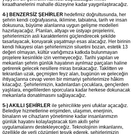
kıraathanelerini mahalle düzeyine kadar yaygınlaştıracağız.
4-) BENZERSİZ ŞEHİRLER
hedefimiz doğrultusunda, her
şehrin kendi coğrafyasına, iklimine, tabiatına, tarih ve insan
dokusuna, büyüme alanlarına uygun gelişme modelleri
hazırlayacağız. Planları, altyapı ve üstyapı projelerini,
şehirlerimizin asli karakterlerini güçlendirecek şekilde
tasarlayacak, koruyarak yaşatmayı esas alacağız. Her birinin
kendi hikayesi olan şehirlerimizin siluetini bozan, estetik 13
değeri olmayan, kültür varlığımıza katkıda bulunmayan
projelere kesinlikle izin vermeyeceğiz. Tarihi yapıları ve
mekanları şehrin günlük hayatının ayrılmaz parçaları haline
getirerek gelecek nesillere miras bırakacağız. Taklitten ve
tekrardan uzak, geçmişten feyz alan, bugünün ve geleceğin
ihtiyaçlarına cevap veren bir mimariyi şehirlerimize hâkim
kılacağız. Şehirlerimizin, kadınlardan çocuklara, gençlerden
yaşlılara, engellilerden sporculara kadar herkese dokunacak
mekanlarla donatılmasını sağlayacağız.
5-) AKILLI ŞEHİRLER
ile şehircilikte yeni ufuklar açacağız.
Belediye hizmetlerine erişimden, ulaşımın, enerjinin,
binaların ve cihazların yönetimine kadar insanlarımızın
günlük hayatını kolaylaştıracak tüm akıllı şehir
uygulamalarını destekleyeceğiz. Teknolojinin imkanlarını,
özellikle de yerli çözümleri teşvik ederek, şehirlerimizin