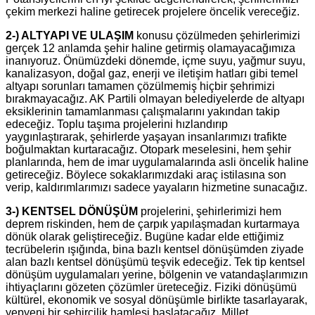
çekim merkezi haline getirecek projelere öncelik vereceğiz.
2-) ALTYAPI VE ULAŞIM
konusu çözülmeden şehirlerimizi
gerçek 12 anlamda şehir haline getirmiş olamayacağımıza
inanıyoruz. Önümüzdeki dönemde, içme suyu, yağmur suyu,
kanalizasyon, doğal gaz, enerji ve iletişim hatları gibi temel
altyapı sorunları tamamen çözülmemiş hiçbir şehrimizi
bırakmayacağız. AK Partili olmayan belediyelerde de altyapı
eksiklerinin tamamlanması çalışmalarını yakından takip
edeceğiz. Toplu taşıma projelerini hızlandırıp
yaygınlaştırarak, şehirlerde yaşayan insanlarımızı trafikte
boğulmaktan kurtaracağız. Otopark meselesini, hem şehir
planlarında, hem de imar uygulamalarında asli öncelik haline
getireceğiz. Böylece sokaklarımızdaki araç istilasına son
verip, kaldırımlarımızı sadece yayaların hizmetine sunacağız.
3-) KENTSEL DÖNÜŞÜM
projelerini, şehirlerimizi hem
deprem riskinden, hem de çarpık yapılaşmadan kurtarmaya
dönük olarak geliştireceğiz. Bugüne kadar elde ettiğimiz
tecrübelerin ışığında, bina bazlı kentsel dönüşümden ziyade
alan bazlı kentsel dönüşümü teşvik edeceğiz. Tek tip kentsel
dönüşüm uygulamaları yerine, bölgenin ve vatandaşlarımızın
ihtiyaçlarını gözeten çözümler üreteceğiz. Fiziki dönüşümü
kültürel, ekonomik ve sosyal dönüşümle birlikte tasarlayarak,
yepyeni bir şehircilik hamlesi başlatacağız. Millet