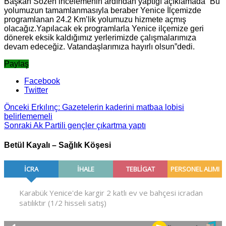
Başkan Sözen incelemenin ardından yaptığı açıklamada “Bu
yolumuzun tamamlanmasıyla beraber Yenice İlçemizde
programlanan 24.2 Km’lik yolumuzu hizmete açmış
olacağız.Yapılacak ek programlarla Yenice ilçemize geri
dönerek eksik kaldığımız yerlerimizde çalışmalarımıza
devam edeceğiz. Vatandaşlarımıza hayırlı olsun”dedi.
Paylaş
Facebook
Twitter
Önceki
Erkılınç: Gazetelerin kaderini matbaa lobisi
belirlememeli
Sonraki
Ak Partili gençler çıkartma yaptı
Betül Kayalı – Sağlık Köşesi