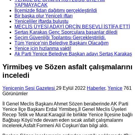
YAPMAYACAK
İlçemizde fidan dağıtımı gerçekleştirildi
Bir başka olur Yeniceli iftarı
Yeniceliler iftarda buluştu
MECLİS ÜYESİ ADAYI ORÇİN BEŞEVLİ İSTİFA ETTİ
Sertaş Karakaş Genç Sporculara başarılar diledi
Seçim Güvenliği Toplantısı Gerçekleştirildi.
Tüm Yenice’nin Belediye Başkanı Olacağım
Yenice için hızlanma vakti!
Ak Parti Yenice Belediye Başkan adayı Sertaş Karakaş
Yirmibeş ve Sözen asfalt çalışmalarını
inceledi
Yenicenin Sesi Gazetesi
29 Eylül 2022
Haberler
,
Yenice
761
Görünümler
İl Genel Meclis Başkanı Ahmet Sözen beraberinde AK Parti
Yenice İlçe Başkanı Erdal Yirmibeş,İl Genel Meclis Üyeleri
Recep Tetik ve Murat Karagül ile birlikte Yenice İlçesine bağlı
Bağbaşı Köyü’nde devam eden sıcak asfalt çalışmalarını
incelerek,Asfalt Formeni Ali Coşkun’dan bilgi aldı.