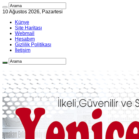
10 Ağustos 2026, Pazartesi
Künye
Site Haritası
Webmail
Hesabım
Gizlilik Politikası
İletişim