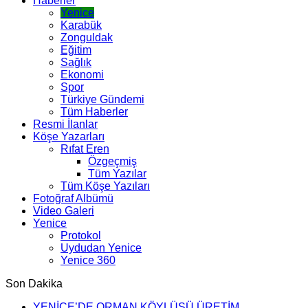
Haberler
Yenice
Karabük
Zonguldak
Eğitim
Sağlık
Ekonomi
Spor
Türkiye Gündemi
Tüm Haberler
Resmi İlanlar
Köşe Yazarları
Rıfat Eren
Özgeçmiş
Tüm Yazılar
Tüm Köşe Yazıları
Fotoğraf Albümü
Video Galeri
Yenice
Protokol
Uydudan Yenice
Yenice 360
Son Dakika
YENİCE’DE ORMAN KÖYLÜSÜ ÜRETİM