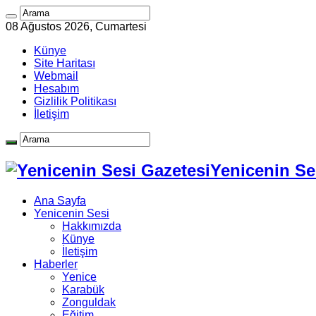
08 Ağustos 2026, Cumartesi
Künye
Site Haritası
Webmail
Hesabım
Gizlilik Politikası
İletişim
Yenicenin Ses
Ana Sayfa
Yenicenin Sesi
Hakkımızda
Künye
İletişim
Haberler
Yenice
Karabük
Zonguldak
Eğitim