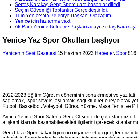
Sertaş Karakaş Genç Sporculara başarılar diledi
Seçim Güvenliği Toplantısı Gerçekleştirildi.
Tüm Yenice’nin Belediye Başkanı Olacağım
Yenice için hızlanma vakti!
Ak Parti Yenice Belediye Başkan adayı Sertaş Karakaş
Yenice Yaz Spor Okulları başlıyor
Yenicenin Sesi Gazetesi
15 Haziran 2023
Haberler
,
Spor
816 
2022-2023 Eğitim Öğretim döneminin sona ermesi ve yaz tatiline g
sağlamak, spor sevgisi aşılamak, sağlıklı birer birey olarak 
Futbol, Basketbol, Voleybol, Güreş, Yüzme, Masa Tenisi ve Pila
Ayrıca Yenice Spor Salonu Genç Ofisimiz de çocuklarımızın hiz
alışkanlıkları da kazanabilecekleri ilgilerini çekecek kitaplar
Gençlik ve Spor Bakanlığımızın organize ettiği gençlerimizin