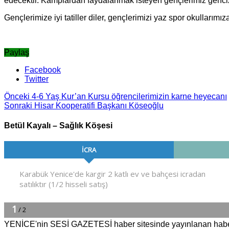
edecektir. Kamplardan faydalanmak isteyen gençlerimiz gencizbi
Gençlerimize iyi tatiller diler, gençlerimizi yaz spor okullarımız
Paylaş
Facebook
Twitter
Önceki
4-6 Yaş Kur’an Kursu öğrencilerimizin karne heyecanı
Sonraki
Hisar Kooperatifi Başkanı Köseoğlu
Betül Kayalı – Sağlık Köşesi
YENİCE'nin SESİ GAZETESİ haber sitesinde yayınlanan haber v