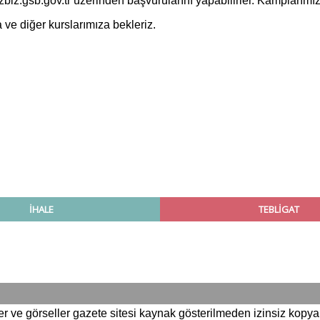
z.gsb.gov.tr üzerinden başvurularını yapabilirler. Kamplarımız v
a ve diğer kurslarımıza bekleriz.
e görseller gazete sitesi kaynak gösterilmeden izinsiz kopya