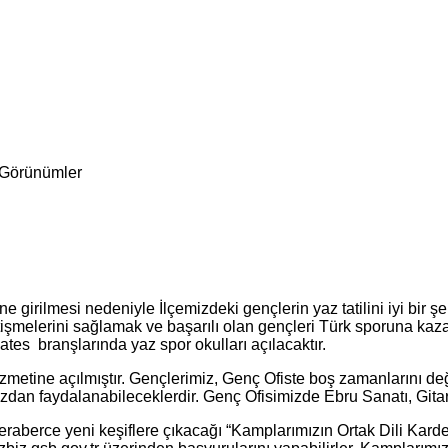
Görünümler
irilmesi nedeniyle İlçemizdeki gençlerin yaz tatilini iyi bir şek
yetişmelerini sağlamak ve başarılı olan gençleri Türk sporuna 
tes branşlarında yaz spor okulları açılacaktır.
metine açılmıştır. Gençlerimiz, Genç Ofiste boş zamanlarını de
ımızdan faydalanabileceklerdir. Genç Ofisimizde Ebru Sanatı, Git
 beraberce yeni keşiflere çıkacağı “Kamplarımızın Ortak Dili K