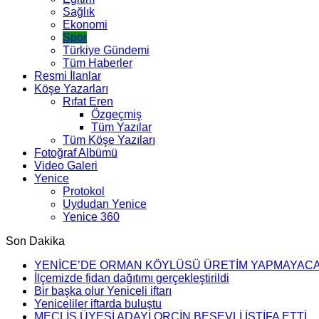
Sağlık
Ekonomi
Spor
Türkiye Gündemi
Tüm Haberler
Resmi İlanlar
Köşe Yazarları
Rıfat Eren
Özgeçmiş
Tüm Yazılar
Tüm Köşe Yazıları
Fotoğraf Albümü
Video Galeri
Yenice
Protokol
Uydudan Yenice
Yenice 360
Son Dakika
YENİCE’DE ORMAN KÖYLÜSÜ ÜRETİM YAPMAYAC
İlçemizde fidan dağıtımı gerçekleştirildi
Bir başka olur Yeniceli iftarı
Yeniceliler iftarda buluştu
MECLİS ÜYESİ ADAYI ORÇİN BEŞEVLİ İSTİFA ETTİ