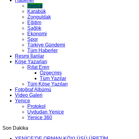
Haberler
Yenice
Karabük
Zonguldak
Eğitim
Sağlık
Ekonomi
Spor
Türkiye Gündemi
Tüm Haberler
Resmi İlanlar
Köşe Yazarları
Rıfat Eren
Özgeçmiş
Tüm Yazılar
Tüm Köşe Yazıları
Fotoğraf Albümü
Video Galeri
Yenice
Protokol
Uydudan Yenice
Yenice 360
Son Dakika
YENİCE’DE ORMAN KÖYLÜSÜ ÜRETİM