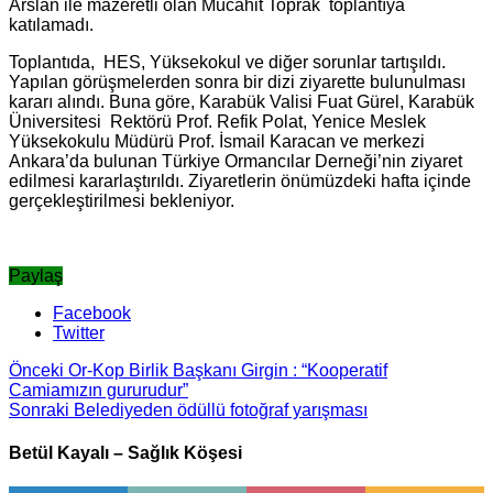
Arslan ile mazeretli olan Mücahit Toprak toplantıya
katılamadı.
Toplantıda, HES, Yüksekokul ve diğer sorunlar tartışıldı.
Yapılan görüşmelerden sonra bir dizi ziyarette bulunulması
kararı alındı. Buna göre, Karabük Valisi Fuat Gürel, Karabük
Üniversitesi Rektörü Prof. Refik Polat, Yenice Meslek
Yüksekokulu Müdürü Prof. İsmail Karacan ve merkezi
Ankara’da bulunan Türkiye Ormancılar Derneği’nin ziyaret
edilmesi kararlaştırıldı. Ziyaretlerin önümüzdeki hafta içinde
gerçekleştirilmesi bekleniyor.
Paylaş
Facebook
Twitter
Önceki
Or-Kop Birlik Başkanı Girgin : “Kooperatif
Camiamızın gururudur”
Sonraki
Belediyeden ödüllü fotoğraf yarışması
Betül Kayalı – Sağlık Köşesi