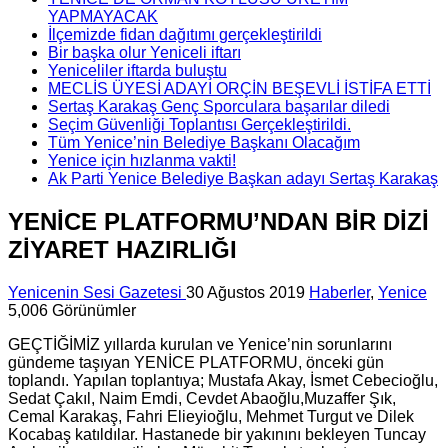
YAPMAYACAK
İlçemizde fidan dağıtımı gerçekleştirildi
Bir başka olur Yeniceli iftarı
Yeniceliler iftarda buluştu
MECLİS ÜYESİ ADAYI ORÇİN BEŞEVLİ İSTİFA ETTİ
Sertaş Karakaş Genç Sporculara başarılar diledi
Seçim Güvenliği Toplantısı Gerçekleştirildi.
Tüm Yenice’nin Belediye Başkanı Olacağım
Yenice için hızlanma vakti!
Ak Parti Yenice Belediye Başkan adayı Sertaş Karakaş
YENİCE PLATFORMU’NDAN BİR DİZİ
ZİYARET HAZIRLIĞI
Yenicenin Sesi Gazetesi
30 Ağustos 2019
Haberler
,
Yenice
5,006 Görünümler
GEÇTİĞİMİZ yıllarda kurulan ve Yenice’nin sorunlarını
gündeme taşıyan YENİCE PLATFORMU, önceki gün
toplandı. Yapılan toplantıya; Mustafa Akay, İsmet Cebecioğlu,
Sedat Çakıl, Naim Emdi, Cevdet Abaoğlu,Muzaffer Şık,
Cemal Karakaş, Fahri Elieyioğlu, Mehmet Turgut ve Dilek
Kocabaş katıldılar. Hastanede bir yakınını bekleyen Tuncay