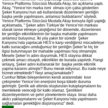
Yenice Platformu Sözcüsü Mustafa Akay, bir açıklama yaptı.
Akay, “Yenice’nin marka ismi olması için çaba gösterilen
Şeker Kanyonu’nun adı kullanılarak düzenlenen şenliğin
başka yerde yapılmasını, anlamsız bulduklarını” söyledi.
Yenice Platformu Sözcüsü Mustafa Akay konuyla ilgili yaptığı
açıklamada, ” Şeker adını Türkiye’de Yenice’nin markası
olarak lanse etmeye çalıştığımız bir dönemde, düzenlenen
bir şenliğin etkinliklerinin bir başka mahalde yapılmasını
anlamsız buluyoruz. İki yıla yakın bir süredir Şeker
Kanyonu’nda yapılacak HES’e karşı verdiğimiz mücadeleye
katkı sunacağını umduğumuz bir şenliğin Şeker’le hiç bir
ilgisi bulunmayan bir mahalde yapılması hoş olmamıştır.
Mesele Şeker’in adını duyurmak, HES olayına dikkat
çekmek amacı olsaydı, etkinlikler de burada yapılırdı. Hangi
anlayış, Şeker adını kullanarak bir başka yerde etkinlik
yapma kararını almıştır? Bunu merak ediyoruz. Bu irade neye
hizmet etmektedir? Neyi amaçlamaktadır?
Cumhur İttifakı bileşenlerinin kendi aralarındaki kısır
çekişmeler Yenice’nin enerjisini boşa tüketir duruma
gelmiştir. Şenlik adı altında oluşturulan kutuplaşmaların bu
memlekete vereceği bir katkı olamaz. Şenlikleri
düzenleyenlerin ve şehri yönetenlerin olaya biraz daha
akılcı yaklaşmalarını ve Şeker Kanyonu’nda yapılmasını
sağlamaları gerektiğini düşünüyoruz” dedi.
Paylaş