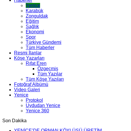
Haberler
Yenice
Karabük
Zonguldak
Eğitim
Sağlık
Ekonomi
Spor
Türkiye Gündemi
Tüm Haberler
Resmi İlanlar
Köşe Yazarları
Rıfat Eren
Özgeçmiş
Tüm Yazılar
Tüm Köşe Yazıları
Fotoğraf Albümü
Video Galeri
Yenice
Protokol
Uydudan Yenice
Yenice 360
Son Dakika
YENİCE’DE ORMAN KÖYLÜSÜ ÜRETİM