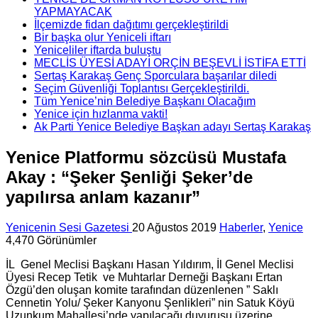
YAPMAYACAK
İlçemizde fidan dağıtımı gerçekleştirildi
Bir başka olur Yeniceli iftarı
Yeniceliler iftarda buluştu
MECLİS ÜYESİ ADAYI ORÇİN BEŞEVLİ İSTİFA ETTİ
Sertaş Karakaş Genç Sporculara başarılar diledi
Seçim Güvenliği Toplantısı Gerçekleştirildi.
Tüm Yenice’nin Belediye Başkanı Olacağım
Yenice için hızlanma vakti!
Ak Parti Yenice Belediye Başkan adayı Sertaş Karakaş
Yenice Platformu sözcüsü Mustafa
Akay : “Şeker Şenliği Şeker’de
yapılırsa anlam kazanır”
Yenicenin Sesi Gazetesi
20 Ağustos 2019
Haberler
,
Yenice
4,470 Görünümler
İL Genel Meclisi Başkanı Hasan Yıldırım, İl Genel Meclisi
Üyesi Recep Tetik ve Muhtarlar Derneği Başkanı Ertan
Özgü’den oluşan komite tarafından düzenlenen ” Saklı
Cennetin Yolu/ Şeker Kanyonu Şenlikleri” nin Satuk Köyü
Uzunkum Mahallesi’nde yapılacağı duyurusu üzerine