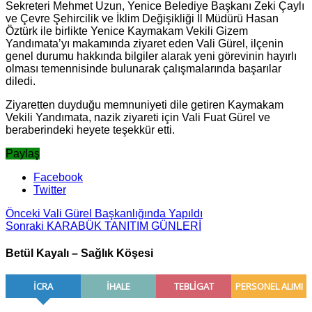
Sekreteri Mehmet Uzun, Yenice Belediye Başkanı Zeki Çaylı
ve Çevre Şehircilik ve İklim Değişikliği İl Müdürü Hasan
Öztürk ile birlikte Yenice Kaymakam Vekili Gizem
Yandımata’yı makamında ziyaret eden Vali Gürel, ilçenin
genel durumu hakkında bilgiler alarak yeni görevinin hayırlı
olması temennisinde bulunarak çalışmalarında başarılar
diledi.
Ziyaretten duyduğu memnuniyeti dile getiren Kaymakam
Vekili Yandımata, nazik ziyareti için Vali Fuat Gürel ve
beraberindeki heyete teşekkür etti.
Paylaş
Facebook
Twitter
Önceki
Vali Gürel Başkanlığında Yapıldı
Sonraki
KARABÜK TANITIM GÜNLERİ
Betül Kayalı – Sağlık Köşesi