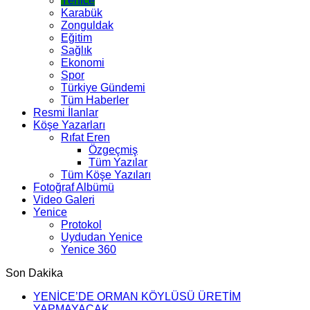
Yenice
Karabük
Zonguldak
Eğitim
Sağlık
Ekonomi
Spor
Türkiye Gündemi
Tüm Haberler
Resmi İlanlar
Köşe Yazarları
Rıfat Eren
Özgeçmiş
Tüm Yazılar
Tüm Köşe Yazıları
Fotoğraf Albümü
Video Galeri
Yenice
Protokol
Uydudan Yenice
Yenice 360
Son Dakika
YENİCE’DE ORMAN KÖYLÜSÜ ÜRETİM
YAPMAYACAK