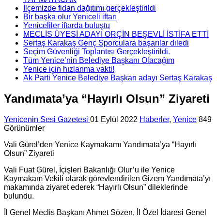
İlçemizde fidan dağıtımı gerçekleştirildi
Bir başka olur Yeniceli iftarı
Yeniceliler iftarda buluştu
MECLİS ÜYESİ ADAYI ORÇİN BEŞEVLİ İSTİFA ETTİ
Sertaş Karakaş Genç Sporculara başarılar diledi
Seçim Güvenliği Toplantısı Gerçekleştirildi.
Tüm Yenice’nin Belediye Başkanı Olacağım
Yenice için hızlanma vakti!
Ak Parti Yenice Belediye Başkan adayı Sertaş Karakaş
Yandımata’ya “Hayırlı Olsun” Ziyareti
Yenicenin Sesi Gazetesi
01 Eylül 2022
Haberler
,
Yenice
849
Görünümler
Vali Gürel’den Yenice Kaymakamı Yandımata’ya “Hayırlı
Olsun” Ziyareti
Vali Fuat Gürel, İçişleri Bakanlığı Olur’u ile Yenice
Kaymakam Vekili olarak görevlendirilen Gizem Yandımata’yı
makamında ziyaret ederek “Hayırlı Olsun” dileklerinde
bulundu.
İl Genel Meclis Başkanı Ahmet Sözen, İl Özel İdaresi Genel