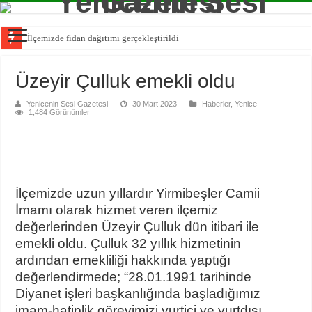
İlçemizde fidan dağıtımı gerçekleştirildi
Üzeyir Çulluk emekli oldu
Yenicenin Sesi Gazetesi
30 Mart 2023
Haberler
,
Yenice
1,484 Görünümler
İlçemizde uzun yıllardır Yirmibeşler Camii
İmamı olarak hizmet veren ilçemiz
değerlerinden Üzeyir Çulluk dün itibari ile
emekli oldu. Çulluk 32 yıllık hizmetinin
ardından emekliliği hakkında yaptığı
değerlendirmede; “28.01.1991 tarihinde
Diyanet işleri başkanlığında başladığımız
imam-hatiplik görevimizi yurtiçi ve yurtdışı