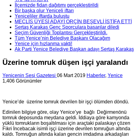
İlçemizde fidan dağıtımı gerçekleştirildi
Bir başka olur Yeniceli iftarı
Yeniceliler iftarda buluştu
MECLİS ÜYESİ ADAYI ORÇİN BEŞEVLİ İSTİFA ETTİ
Sertaş Karakaş Genç Sporculara başarılar diledi
Seçim Güvenliği Toplantısı Gerçekleştirildi.
Tüm Yenice’nin Belediye Başkanı Olacağım
Yenice için hızlanma vakti!
Ak Parti Yenice Belediye Başkan adayı Sertaş Karakaş
Üzerine tomruk düşen işçi yaralandı
Yenicenin Sesi Gazetesi
06 Mart 2019
Haberler
,
Yenice
1,406 Görünümler
Yenice’de üzerine tomruk devrilen bir işçi ölümden döndü.
Edinilen bilgiye göre, olay Yenice’ye bağlı Değirmenönü
tomruk deposunda meydana geldi. İddiaya göre kamyonda
yüklü tomrukların boşaltılması için araçtaki palaskayı çözen
Fikri İncebacak isimli işçi üzerine devrilen tomruğun altında
kaldı. Tomruğun altında kalan gencin imdadına arkadaşları