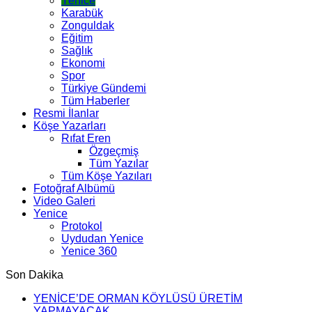
Yenice
Karabük
Zonguldak
Eğitim
Sağlık
Ekonomi
Spor
Türkiye Gündemi
Tüm Haberler
Resmi İlanlar
Köşe Yazarları
Rıfat Eren
Özgeçmiş
Tüm Yazılar
Tüm Köşe Yazıları
Fotoğraf Albümü
Video Galeri
Yenice
Protokol
Uydudan Yenice
Yenice 360
Son Dakika
YENİCE’DE ORMAN KÖYLÜSÜ ÜRETİM
YAPMAYACAK