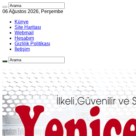
06 Ağustos 2026, Perşembe
Künye
Site Haritası
Webmail
Hesabım
Gizlilik Politikası
İletişim