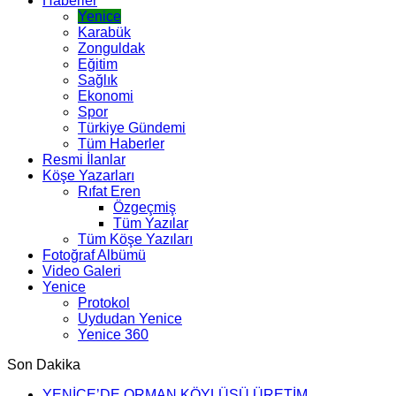
Haberler
Yenice
Karabük
Zonguldak
Eğitim
Sağlık
Ekonomi
Spor
Türkiye Gündemi
Tüm Haberler
Resmi İlanlar
Köşe Yazarları
Rıfat Eren
Özgeçmiş
Tüm Yazılar
Tüm Köşe Yazıları
Fotoğraf Albümü
Video Galeri
Yenice
Protokol
Uydudan Yenice
Yenice 360
Son Dakika
YENİCE’DE ORMAN KÖYLÜSÜ ÜRETİM