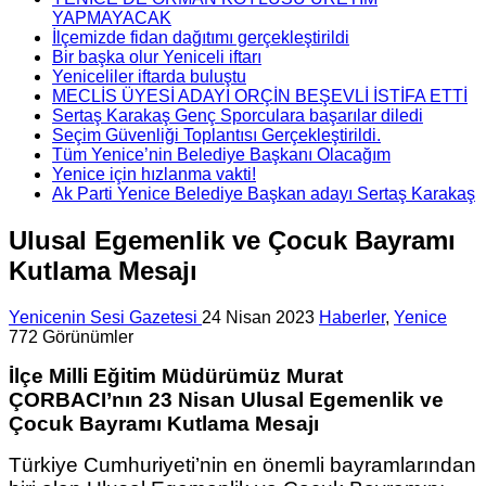
YAPMAYACAK
İlçemizde fidan dağıtımı gerçekleştirildi
Bir başka olur Yeniceli iftarı
Yeniceliler iftarda buluştu
MECLİS ÜYESİ ADAYI ORÇİN BEŞEVLİ İSTİFA ETTİ
Sertaş Karakaş Genç Sporculara başarılar diledi
Seçim Güvenliği Toplantısı Gerçekleştirildi.
Tüm Yenice’nin Belediye Başkanı Olacağım
Yenice için hızlanma vakti!
Ak Parti Yenice Belediye Başkan adayı Sertaş Karakaş
Ulusal Egemenlik ve Çocuk Bayramı
Kutlama Mesajı
Yenicenin Sesi Gazetesi
24 Nisan 2023
Haberler
,
Yenice
772 Görünümler
İlçe Milli Eğitim Müdürümüz Murat
ÇORBACI’nın 23 Nisan Ulusal Egemenlik ve
Çocuk Bayramı Kutlama Mesajı
Türkiye Cumhuriyeti’nin en önemli bayramlarından