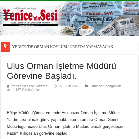
YENİCE’DE ORMAN KÖYLÜSÜ ÜRETİM YAPMAYACAK
Ulus Orman İşletme Müdürü
Görevine Başladı.
Yenicenin Sesi Gazetesi
27 Ekim 2022
Haberler
,
Zonguldak
4,137 Görünümler
Bölge Müdürlüğümüz emrinde Eskipazar Orman İşletme Müdür
Yardımcısı olarak görev yapmakta iken ataması Orman Genel
Müdürlüğümüzce Ulus Orman İşletme Müdürü olarak gerçekleşen
Kazım Kılıçaslan görevine başladı.