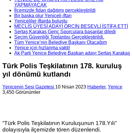
YAPMAYACAK
İlçemizde fidan dağıtımı gerçekleştirildi
Bir başka olur Yeniceli iftarı
Yeniceliler iftarda buluştu
MECLİS ÜYESİ ADAYI ORÇİN BEŞEVLİ İSTİFA ETTİ
Sertaş Karakaş Genç Sporculara başarılar diledi
Seçim Güvenliği Toplantısı Gerçekleştirildi.
Tüm Yenice’nin Belediye Başkanı Olacağım
Yenice için hızlanma vakti!
Ak Parti Yenice Belediye Başkan adayı Sertaş Karakaş
Türk Polis Teşkilatının 178. kuruluş
yıl dönümü kutlandı
Yenicenin Sesi Gazetesi
10 Nisan 2023
Haberler
,
Yenice
3,450 Görünümler
“Türk Polis Teşkilatının Kuruluşunun 178.Yılı”
dolayısıyla ilçemizde tören düzenlendi.