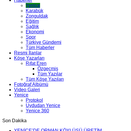
Haberler
Yenice
Karabük
Zonguldak
Eğitim
Sağlık
Ekonomi
Spor
Türkiye Gündemi
Tüm Haberler
Resmi İlanlar
Köşe Yazarları
Rıfat Eren
Özgeçmiş
Tüm Yazılar
Tüm Köşe Yazıları
Fotoğraf Albümü
Video Galeri
Yenice
Protokol
Uydudan Yenice
Yenice 360
Son Dakika
YENİCE’DE ORMAN KÖYLÜSÜ ÜRETİM