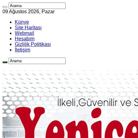
09 Ağustos 2026, Pazar
Künye
Site Haritası
Webmail
Hesabım
Gizlilik Politikası
İletişim