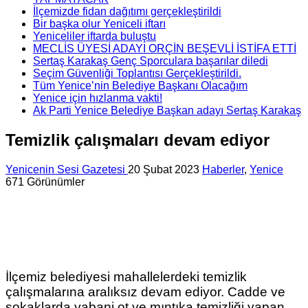
İlçemizde fidan dağıtımı gerçekleştirildi
Bir başka olur Yeniceli iftarı
Yeniceliler iftarda buluştu
MECLİS ÜYESİ ADAYI ORÇİN BEŞEVLİ İSTİFA ETTİ
Sertaş Karakaş Genç Sporculara başarılar diledi
Seçim Güvenliği Toplantısı Gerçekleştirildi.
Tüm Yenice’nin Belediye Başkanı Olacağım
Yenice için hızlanma vakti!
Ak Parti Yenice Belediye Başkan adayı Sertaş Karakaş
Temizlik çalışmaları devam ediyor
Yenicenin Sesi Gazetesi
20 Şubat 2023
Haberler
,
Yenice
671 Görünümler
İlçemiz belediyesi mahallelerdeki temizlik
çalışmalarına aralıksız devam ediyor. Cadde ve
sokaklarda yabani ot ve mıntıka temizliği yapan