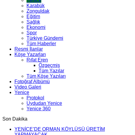
Yenice
Karabük
Zonguldak
Eğitim
Sağlık
Ekonomi
Spor
Türkiye Gündemi
Tüm Haberler
Resmi İlanlar
Köşe Yazarları
Rıfat Eren
Özgeçmiş
Tüm Yazılar
Tüm Köşe Yazıları
Fotoğraf Albümü
Video Galeri
Yenice
Protokol
Uydudan Yenice
Yenice 360
Son Dakika
YENİCE’DE ORMAN KÖYLÜSÜ ÜRETİM
YAPMAYACAK