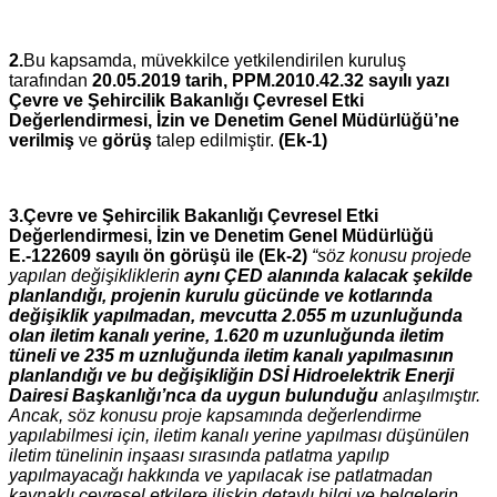
2.
Bu kapsamda, müvekkilce yetkilendirilen kuruluş
tarafından
20.05.2019 tarih, PPM.2010.42.32 sayılı yazı
Çevre ve Şehircilik Bakanlığı Çevresel Etki
Değerlendirmesi, İzin ve Denetim Genel Müdürlüğü’ne
verilmiş
ve
görüş
talep edilmiştir.
(Ek-1)
3.Çevre ve Şehircilik Bakanlığı Çevresel Etki
Değerlendirmesi, İzin ve Denetim Genel Müdürlüğü
E.-122609 sayılı ön görüşü ile (Ek-2)
“söz konusu projede
yapılan değişikliklerin
aynı ÇED alanında kalacak şekilde
planlandığı, projenin kurulu gücünde ve kotlarında
değişiklik yapılmadan, mevcutta 2.055 m uzunluğunda
olan iletim kanalı yerine, 1.620 m uzunluğunda iletim
tüneli ve 235 m uznluğunda iletim kanalı yapılmasının
planlandığı ve bu değişikliğin DSİ Hidroelektrik Enerji
Dairesi Başkanlığı’nca da uygun bulunduğu
anlaşılmıştır.
Ancak, söz konusu proje kapsamında değerlendirme
yapılabilmesi için, iletim kanalı yerine yapılması düşünülen
iletim tünelinin inşaası sırasında patlatma yapılıp
yapılmayacağı hakkında ve yapılacak ise patlatmadan
kaynaklı çevresel etkilere ilişkin detaylı bilgi ve belgelerin