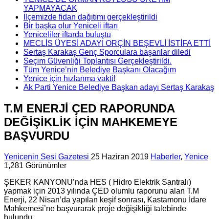
YAPMAYACAK
İlçemizde fidan dağıtımı gerçekleştirildi
Bir başka olur Yeniceli iftarı
Yeniceliler iftarda buluştu
MECLİS ÜYESİ ADAYI ORÇİN BEŞEVLİ İSTİFA ETTİ
Sertaş Karakaş Genç Sporculara başarılar diledi
Seçim Güvenliği Toplantısı Gerçekleştirildi.
Tüm Yenice’nin Belediye Başkanı Olacağım
Yenice için hızlanma vakti!
Ak Parti Yenice Belediye Başkan adayı Sertaş Karakaş
T.M ENERJİ ÇED RAPORUNDA
DEĞİŞİKLİK İÇİN MAHKEMEYE
BAŞVURDU
Yenicenin Sesi Gazetesi
25 Haziran 2019
Haberler
,
Yenice
1,281 Görünümler
ŞEKER KANYONU’nda HES ( Hidro Elektrik Santralı)
yapmak için 2013 yılında ÇED olumlu raporunu alan T.M
Enerji, 22 Nisan’da yapılan keşif sonrası, Kastamonu İdare
Mahkemesi’ne başvurarak proje değişikliği talebinde
bulundu.