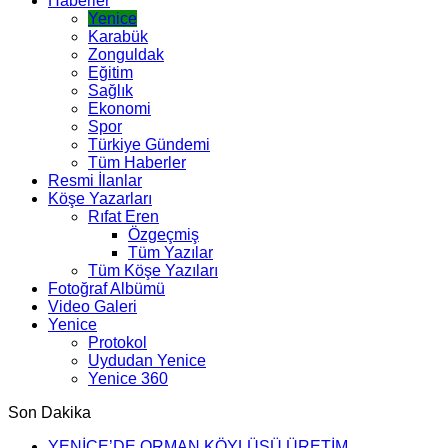
Haberler
Yenice
Karabük
Zonguldak
Eğitim
Sağlık
Ekonomi
Spor
Türkiye Gündemi
Tüm Haberler
Resmi İlanlar
Köşe Yazarları
Rıfat Eren
Özgeçmiş
Tüm Yazılar
Tüm Köşe Yazıları
Fotoğraf Albümü
Video Galeri
Yenice
Protokol
Uydudan Yenice
Yenice 360
Son Dakika
YENİCE’DE ORMAN KÖYLÜSÜ ÜRETİM