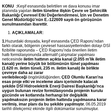
KONU :
Keşif esnasında belirtilen ve dava konusu imar
planında yapılan
iletim tüneline ilişkin Çevre ve Şehircilik
Bakanlığı Çevresel Etki Değerlendirmesi, İzin ve Denetim
Genel Müdürlüğü’nün E.-122609 sayılı ön görüşünün
sunulmasından ibarettir.
AÇIKLAMALAR:
1.
Huzurdaki dosyada, keşif esnasında ÇED Raporu’ndan
farklı olarak, bölgenin çevresel hassasiyetlerinden dolayı DSİ
fizibilite raporunda – ÇED Raporru’nda önerilen iletim
hattı formülasyonunda alternatif çalışmalar yapılması
neticesinde
iletim hattının açıkta kanal (2.055 m’lik iletim
kanalı) yerine büyük bir bölümünün tünel yapılması
(1.620 m. iletim tüneli, 235 m. iletim kanalı) ile birlikte
çevreye daha az zarar
verilebileceği
öngörüldüğünden;
ÇED Olumlu Kararı’na
esas proje etki ve inceleme alanı içerisinde kalacak
şekilde DSİ Hidroelektrik Enerji Dairesi Başkanlığı’nca
uygun bulunan revize formülasyonda projenin kurulu
gücünde ve kotlarında herhangi bir değişiklik
yapılmaksızın projenin iletim hattında yapılmasına karar
verilmiş, imar planı da bu şekilde yapılmıştır.
06.05.2019
tarihli dilekçemiz ekinde ilgili dokümanlar sunulmuştur.