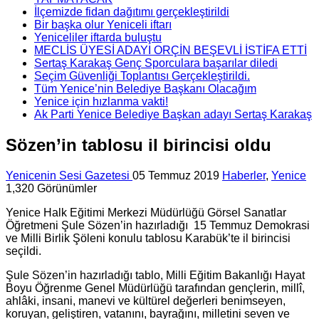
İlçemizde fidan dağıtımı gerçekleştirildi
Bir başka olur Yeniceli iftarı
Yeniceliler iftarda buluştu
MECLİS ÜYESİ ADAYI ORÇİN BEŞEVLİ İSTİFA ETTİ
Sertaş Karakaş Genç Sporculara başarılar diledi
Seçim Güvenliği Toplantısı Gerçekleştirildi.
Tüm Yenice’nin Belediye Başkanı Olacağım
Yenice için hızlanma vakti!
Ak Parti Yenice Belediye Başkan adayı Sertaş Karakaş
Sözen’in tablosu il birincisi oldu
Yenicenin Sesi Gazetesi
05 Temmuz 2019
Haberler
,
Yenice
1,320 Görünümler
Yenice Halk Eğitimi Merkezi Müdürlüğü Görsel Sanatlar
Öğretmeni Şule Sözen’in hazırladığı 15 Temmuz Demokrasi
ve Milli Birlik Şöleni konulu tablosu Karabük’te il birincisi
seçildi.
Şule Sözen’in hazırladığı tablo, Milli Eğitim Bakanlığı Hayat
Boyu Öğrenme Genel Müdürlüğü tarafından gençlerin, millî,
ahlâki, insani, manevi ve kültürel değerleri benimseyen,
koruyan, geliştiren, vatanını, bayrağını, milletini seven ve