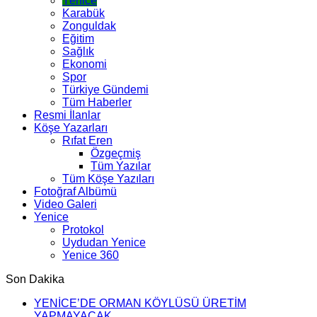
Yenice
Karabük
Zonguldak
Eğitim
Sağlık
Ekonomi
Spor
Türkiye Gündemi
Tüm Haberler
Resmi İlanlar
Köşe Yazarları
Rıfat Eren
Özgeçmiş
Tüm Yazılar
Tüm Köşe Yazıları
Fotoğraf Albümü
Video Galeri
Yenice
Protokol
Uydudan Yenice
Yenice 360
Son Dakika
YENİCE’DE ORMAN KÖYLÜSÜ ÜRETİM
YAPMAYACAK