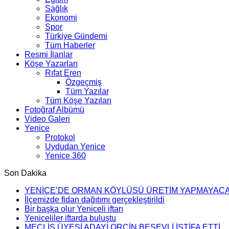
Sağlık
Ekonomi
Spor
Türkiye Gündemi
Tüm Haberler
Resmi İlanlar
Köşe Yazarları
Rıfat Eren
Özgeçmiş
Tüm Yazılar
Tüm Köşe Yazıları
Fotoğraf Albümü
Video Galeri
Yenice
Protokol
Uydudan Yenice
Yenice 360
Son Dakika
YENİCE’DE ORMAN KÖYLÜSÜ ÜRETİM YAPMAYAC
İlçemizde fidan dağıtımı gerçekleştirildi
Bir başka olur Yeniceli iftarı
Yeniceliler iftarda buluştu
MECLİS ÜYESİ ADAYI ORÇİN BEŞEVLİ İSTİFA ETTİ