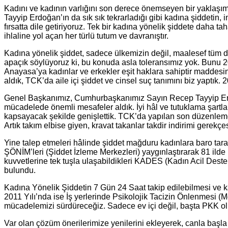
Kadını ve kadının varlığını son derece önemseyen bir yakl
Tayyip Erdoğan’ın da sık sık tekrarladığı gibi kadına şiddetin, 
fırsatta dile getiriyoruz. Tek bir kadına yönelik şiddete daha 
ihlaline yol açan her türlü tutum ve davranıştır.
Kadına yönelik şiddet, sadece ülkemizin değil, maalesef tüm 
apaçık söylüyoruz ki, bu konuda asla toleransımız yok. Bunu 2
Anayasa’ya kadınlar ve erkekler eşit haklara sahiptir maddesini
aldık, TCK’da aile içi şiddet ve cinsel suç tanımını biz yaptık. 
Genel Başkanımız, Cumhurbaşkanımız Sayın Recep Tayyip Erdoğa
mücadelede önemli mesafeler aldık. İyi hâl ve tutuklama şartlar
kapsayacak şekilde genişlettik. TCK’da yapılan son düzenlemele
Artık takım elbise giyen, kravat takanlar takdir indirimi gerekç
Yine talep etmeleri hâlinde şiddet mağduru kadınlara baro tar
ŞÖNİM’leri (Şiddet İzleme Merkezleri) yaygınlaştırarak 81 ilde
kuvvetlerine tek tuşla ulaşabildikleri KADES (Kadın Acil Deste
bulundu.
Kadına Yönelik Şiddetin 7 Gün 24 Saat takip edilebilmesi ve ka
2011 Yılı’nda ise İş yerlerinde Psikolojik Tacizin Önlenmesi
mücadelemizi sürdüreceğiz. Sadece ev içi değil, başta PKK olma
Var olan çözüm önerilerimize yenilerini ekleyerek, canla baş