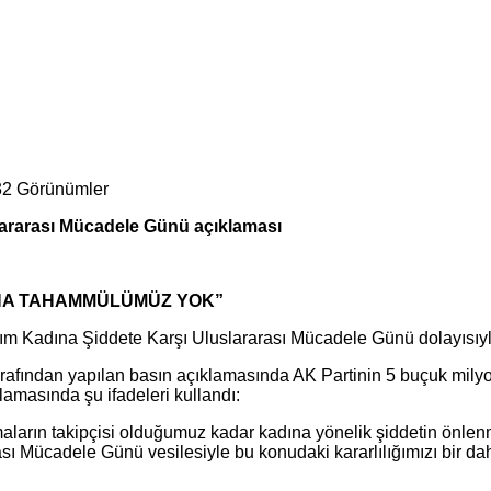
32 Görünümler
lararası Mücadele Günü açıklaması
AHA TAHAMMÜLÜMÜZ YOK”
asım Kadına Şiddete Karşı Uluslararası Mücadele Günü dolayısıy
rafından yapılan basın açıklamasında AK Partinin 5 buçuk milyo
lamasında şu ifadeleri kullandı:
maların takipçisi olduğumuz kadar kadına yönelik şiddetin önlenm
ı Mücadele Günü vesilesiyle bu konudaki kararlılığımızı bir dah