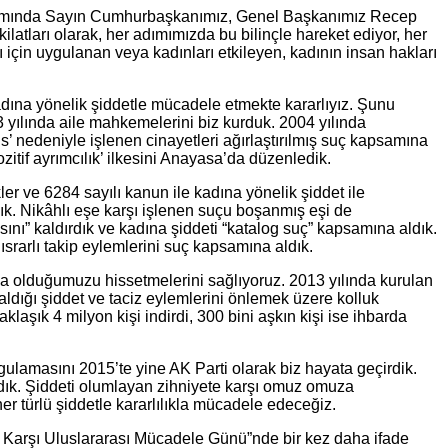
psamında Sayın Cumhurbaşkanımız, Genel Başkanımız Recep
ilatları olarak, her adımımızda bu bilinçle hareket ediyor, her
 için uygulanan veya kadınları etkileyen, kadının insan hakları
dına yönelik şiddetle mücadele etmekte kararlıyız. Şunu
 yılında aile mahkemelerini biz kurduk. 2004 yılında
s’ nedeniyle işlenen cinayetleri ağırlaştırılmış suç kapsamına
ozitif ayrımcılık’ ilkesini Anayasa’da düzenledik.
 ve 6284 sayılı kanun ile kadına yönelik şiddet ile
dık. Nikâhlı eşe karşı işlenen suçu boşanmış eşi de
ını” kaldırdık ve kadına şiddeti “katalog suç” kapsamına aldık.
 ısrarlı takip eylemlerini suç kapsamına aldık.
da olduğumuzu hissetmelerini sağlıyoruz. 2013 yılında kurulan
aldığı şiddet ve taciz eylemlerini önlemek üzere kolluk
şık 4 milyon kişi indirdi, 300 bini aşkın kişi ise ihbarda
ulamasını 2015’te yine AK Parti olarak biz hayata geçirdik.
dık. Şiddeti olumlayan zihniyete karşı omuz omuza
r türlü şiddetle kararlılıkla mücadele edeceğiz.
 Karşı Uluslararası Mücadele Günü”nde bir kez daha ifade