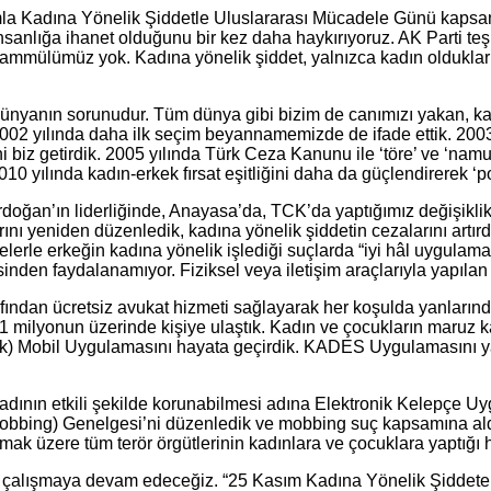
aşımla Kadına Yönelik Şiddetle Uluslararası Mücadele Günü ka
insanlığa ihanet olduğunu bir kez daha haykırıyoruz. AK Parti teşk
tahammülümüz yok. Kadına yönelik şiddet, yalnızca kadın oldukları
dünyanın sorunudur. Tüm dünya gibi bizim de canımızı yakan, ka
002 yılında daha ilk seçim beyannamemizde de ifade ettik. 2003
 biz getirdik. 2005 yılında Türk Ceza Kanunu ile ‘töre’ ve ‘namu
2010 yılında kadın-erkek fırsat eşitliğini daha da güçlendirerek ‘p
n’ın liderliğinde, Anayasa’da, TCK’da yaptığımız değişiklikler
ını yeniden düzenledik, kadına yönelik şiddetin cezalarını artır
rle erkeğin kadına yönelik işlediği suçlarda “iyi hâl uygulamas
esinden faydalanamıyor. Fiziksel veya iletişim araçlarıyla yapılan
afından ücretsiz avukat hizmeti sağlayarak her koşulda yanların
 1 milyonun üzerinde kişiye ulaştık. Kadın ve çocukların maruz k
k) Mobil Uygulamasını hayata geçirdik. KADES Uygulamasını yakla
dının etkili şekilde korunabilmesi adına Elektronik Kelepçe Uyg
 (Mobbing) Genelgesi’ni düzenledik ve mobbing suç kapsamına al
k üzere tüm terör örgütlerinin kadınlara ve çocuklara yaptığı he
la çalışmaya devam edeceğiz. “25 Kasım Kadına Yönelik Şiddete