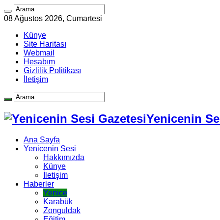
08 Ağustos 2026, Cumartesi
Künye
Site Haritası
Webmail
Hesabım
Gizlilik Politikası
İletişim
Yenicenin Ses
Ana Sayfa
Yenicenin Sesi
Hakkımızda
Künye
İletişim
Haberler
Yenice
Karabük
Zonguldak
Eğitim