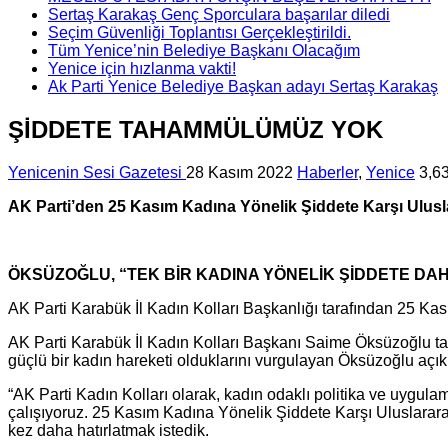
Sertaş Karakaş Genç Sporculara başarılar diledi
Seçim Güvenliği Toplantısı Gerçekleştirildi.
Tüm Yenice’nin Belediye Başkanı Olacağım
Yenice için hızlanma vakti!
Ak Parti Yenice Belediye Başkan adayı Sertaş Karakaş
ŞİDDETE TAHAMMÜLÜMÜZ YOK
Yenicenin Sesi Gazetesi
28 Kasım 2022
Haberler
,
Yenice
3,6
AK Parti’den 25 Kasım Kadına Yönelik Şiddete Karşı Ulus
ÖKSÜZOĞLU, “TEK BİR KADINA YÖNELİK ŞİDDETE D
AK Parti Karabük İl Kadın Kolları Başkanlığı tarafından 25 K
AK Parti Karabük İl Kadın Kolları Başkanı Saime Öksüzoğlu ta
güçlü bir kadın hareketi olduklarını vurgulayan Öksüzoğlu açık
“AK Parti Kadın Kolları olarak, kadın odaklı politika ve uygula
çalışıyoruz. 25 Kasım Kadına Yönelik Şiddete Karşı Uluslararas
kez daha hatırlatmak istedik.