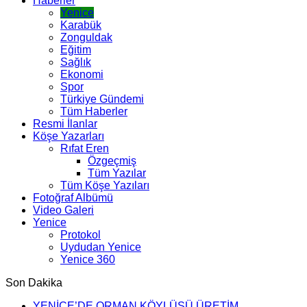
Haberler
Yenice
Karabük
Zonguldak
Eğitim
Sağlık
Ekonomi
Spor
Türkiye Gündemi
Tüm Haberler
Resmi İlanlar
Köşe Yazarları
Rıfat Eren
Özgeçmiş
Tüm Yazılar
Tüm Köşe Yazıları
Fotoğraf Albümü
Video Galeri
Yenice
Protokol
Uydudan Yenice
Yenice 360
Son Dakika
YENİCE’DE ORMAN KÖYLÜSÜ ÜRETİM