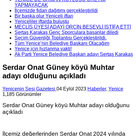
YAPMAYACAK
İlçemizde fidan dağıtımı gerçekleştirildi
Bir başka olur Yeniceli iftarı
Yeniceliler iftarda buluştu
MECLİS ÜYESİ ADAYI ORÇİN BEŞEVLİ İSTİFA ETTİ
Sertaş Karakaş Genç Sporculara başarılar diledi
Seçim Güvenliği Toplantısı Gerçekleştirildi.
Tüm Yenice’nin Belediye Başkanı Olacağım
Yenice için hızlanma vakti!
Ak Parti Yenice Belediye Başkan adayı Sertaş Karakaş
Serdar Onat Güney köyü Muhtar
adayı olduğunu açıkladı
Yenicenin Sesi Gazetesi
04 Eylül 2023
Haberler
,
Yenice
1,185 Görünümler
Serdar Onat Güney köyü Muhtar adayı olduğunu
açıkladı
İlçemiz değerlerinden Serdar Onat 2024 yılında