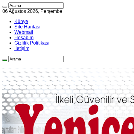
06 Ağustos 2026, Perşembe
Künye
Site Haritası
Webmail
Hesabım
Gizlilik Politikası
İletişim