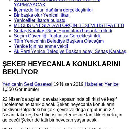
YAPMAYACAK
İlçemizde fidan dağıtımı gerçekleştirildi
Bir başka olur Yeniceli iftarı
Yeniceliler iftarda buluştu
MECLİS ÜYESİ ADAYI ORÇİN BEŞEVLİ İSTİFA ETTİ
Sertaş Karakaş Genç Sporculara başarılar diledi
Seçim Güvenliği Toplantısı Gerçekleştirildi.
Tüm Yenice’nin Belediye Başkanı Olacağım
Yenice için hızlanma vakti!
Ak Parti Yenice Belediye Başkan adayı Sertaş Karakaş
ŞEKER HEYECANLA KONUKLARINI
BEKLİYOR
Yenicenin Sesi Gazetesi
19 Nisan 2019
Haberler
,
Yenice
1,350 Görünümler
22 Nisan’da açılan davalar kapsamında bilirkişi ve keşif
incelemesine tanık olacak Şeker, heyecanla konuklarını
bekliyor.Bölgedeki bir çok çevre ve doğa örgütünün 22
Nisan’daki keşif ve bilirkişi incelemesine tanıklık etmek için
geleceği Şeker’de tatlı bir heyecan yaşanacak.