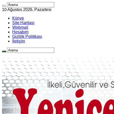
10 Ağustos 2026, Pazartesi
Künye
Site Haritası
Webmail
Hesabım
Gizlilik Politikası
İletişim