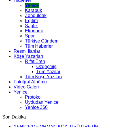
Haberler
Yenice
Karabük
Zonguldak
Eğitim
Sağlık
Ekonomi
Spor
Türkiye Gündemi
Tüm Haberler
Resmi İlanlar
Köşe Yazarları
Rıfat Eren
Özgeçmiş
Tüm Yazılar
Tüm Köşe Yazıları
Fotoğraf Albümü
Video Galeri
Yenice
Protokol
Uydudan Yenice
Yenice 360
Son Dakika
YENİCE’DE ORMAN KÖYLÜSÜ ÜRETİM