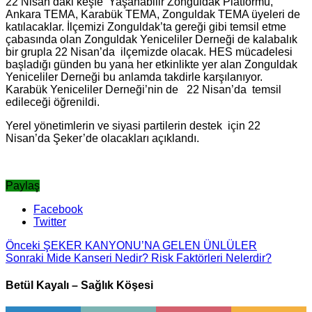
22 Nisan’daki keşfe Yaşanabilir Zonguldak Platformu,
Ankara TEMA, Karabük TEMA, Zonguldak TEMA üyeleri de
katılacaklar. İlçemizi Zonguldak’ta gereği gibi temsil etme
çabasında olan Zonguldak Yeniceliler Derneği de kalabalık
bir grupla 22 Nisan’da ilçemizde olacak. HES mücadelesi
başladığı günden bu yana her etkinlikte yer alan Zonguldak
Yeniceliler Derneği bu anlamda takdirle karşılanıyor.
Karabük Yeniceliler Derneği’nin de 22 Nisan’da temsil
edileceği öğrenildi.
Yerel yönetimlerin ve siyasi partilerin destek için 22
Nisan’da Şeker’de olacakları açıklandı.
Paylaş
Facebook
Twitter
Önceki
ŞEKER KANYONU’NA GELEN ÜNLÜLER
Sonraki
Mide Kanseri Nedir? Risk Faktörleri Nelerdir?
Betül Kayalı – Sağlık Köşesi