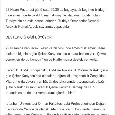
22 Nisan Pazartesi günü saat 09.30’da başlayacak keşif ve bilirkişi
incelemesinde Avukat Hüseyin Aksoy ile davaya müdahil olan
Türkiye’nin en eski derneklerinden Türkiye Ormancılar Derneği
Avukatı Kemal Aybek savunma yapacaklar.
DESTEK ÇIĞ GİBİ BÜYÜYOR
22 Nisan’da yapılacak keşif ve bilirkişi incelemesini izlemek üzere
binlerce kişinin o gün Şeker Kanyonu’nda olması bekleniyor. Çevre
dernekleri de bu konuda Yenice Platformu’na destek veriyorlar.
Karabük TEMA, Zonguldak TEMA ve Ankara TEMA’nın destek için o
gün Şeker Kanyonu’nda olacakları öğrenildi. Yaşanabilir Zonguldak
Platformu da davanın en büyük destekçilerinden. Zonguldak’a bağlı
şube olarak çalışan Karabük Çevre Koruma Derneği de HES
mücadelesine destek veren kuruluşlardan birisi.
İstanbul Üniversitesi Orman Fakültesi eski Profesörlerinden Doğan
Kantarcı da Yenice’de olacak. Alanında ve bu konularda uzman bir
bilim insanı olan Kantarcı, ülkenin bir çok yerinde yaptığı çevre dostu