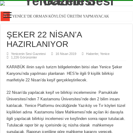
YENİCE’DE ORMAN KÖYLÜSÜ ÜRETİM YAPMAYACAK
İlçemizde fidan dağıtımı gerçekleştirildi
ŞEKER 22 NİSAN’A
Bir başka olur Yeniceli iftarı
HAZIRLANIYOR
Yeniceliler iftarda buluştu
Yenicenin Sesi Gazetesi
MECLİS ÜYESİ ADAYI ORÇİN BEŞEVLİ İSTİFA ETTİ
16 Nisan 2019
Haberler
,
Yenice
1,226 Görünümler
Sertaş Karakaş Genç Sporculara başarılar diledi
KARABÜK ilinin sayılı turizm bölgelerinden birisi olan Yenice Şeker
Seçim Güvenliği Toplantısı Gerçekleştirildi.
Kanyonu’nda yapılması planlanan HES’le ilgili 9 kişilik bilirkişi
marifetiyle 22 Nisan’da keşif gerçekleştirilecek.
Tüm Yenice’nin Belediye Başkanı Olacağım
Yenice için hızlanma vakti!
22 Nisan’da yapılacak keşif ve bilirkişi incelemesine Pamukkale
Üniversitesi’nden 7 Kastamonu Üniversitesi’nde den 2 bilim insanı
Ak Parti Yenice Belediye Başkan adayı Sertaş Karakaş
katılacak. Yenice Platformu öncülüğünde Yazıköy ve Tır köyleri tüzel
kişilikleri adına Kastamonu İdare Mahkemesi’nde açılan iki davayla
ilgili yapılacak bilirkişi incelemesi ve keşfinden sonra rapor tutulacak.
Tutulacak rapor bir ay içerisinde üç nüsha olarak mahkemeye
sunulacak. Raporun içeriğine göre mahkeme kararını verecek.