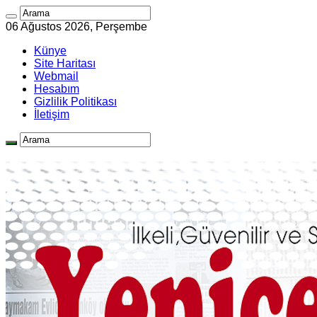
06 Ağustos 2026, Perşembe
Künye
Site Haritası
Webmail
Hesabım
Gizlilik Politikası
İletişim