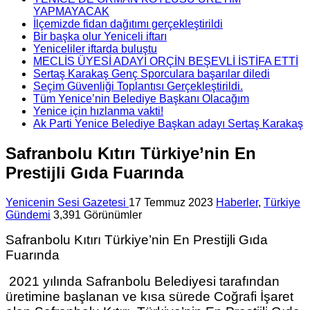
YAPMAYACAK
İlçemizde fidan dağıtımı gerçekleştirildi
Bir başka olur Yeniceli iftarı
Yeniceliler iftarda buluştu
MECLİS ÜYESİ ADAYI ORÇİN BEŞEVLİ İSTİFA ETTİ
Sertaş Karakaş Genç Sporculara başarılar diledi
Seçim Güvenliği Toplantısı Gerçekleştirildi.
Tüm Yenice’nin Belediye Başkanı Olacağım
Yenice için hızlanma vakti!
Ak Parti Yenice Belediye Başkan adayı Sertaş Karakaş
Safranbolu Kıtırı Türkiye’nin En
Prestijli Gıda Fuarında
Yenicenin Sesi Gazetesi
17 Temmuz 2023
Haberler
,
Türkiye
Gündemi
3,391 Görünümler
Safranbolu Kıtırı Türkiye’nin En Prestijli Gıda
Fuarında
2021 yılında Safranbolu Belediyesi tarafından
üretimine başlanan ve kısa sürede Coğrafi İşaret