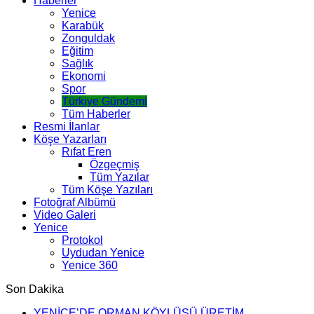
Haberler
Yenice
Karabük
Zonguldak
Eğitim
Sağlık
Ekonomi
Spor
Türkiye Gündemi
Tüm Haberler
Resmi İlanlar
Köşe Yazarları
Rıfat Eren
Özgeçmiş
Tüm Yazılar
Tüm Köşe Yazıları
Fotoğraf Albümü
Video Galeri
Yenice
Protokol
Uydudan Yenice
Yenice 360
Son Dakika
YENİCE’DE ORMAN KÖYLÜSÜ ÜRETİM