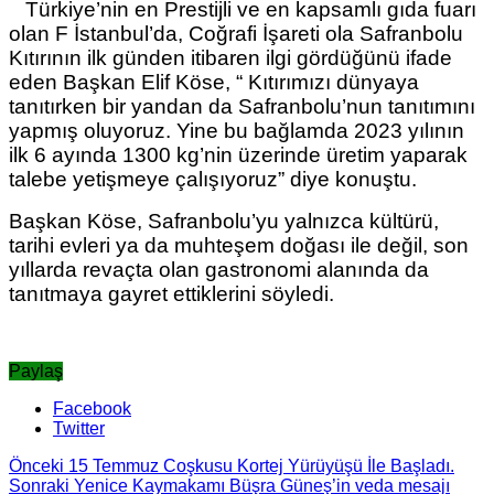
Türkiye’nin en Prestijli ve en kapsamlı gıda fuarı
olan F İstanbul’da, Coğrafi İşareti ola Safranbolu
Kıtırının ilk günden itibaren ilgi gördüğünü ifade
eden Başkan Elif Köse, “ Kıtırımızı dünyaya
tanıtırken bir yandan da Safranbolu’nun tanıtımını
yapmış oluyoruz. Yine bu bağlamda 2023 yılının
ilk 6 ayında 1300 kg’nin üzerinde üretim yaparak
talebe yetişmeye çalışıyoruz” diye konuştu.
Başkan Köse, Safranbolu’yu yalnızca kültürü,
tarihi evleri ya da muhteşem doğası ile değil, son
yıllarda revaçta olan gastronomi alanında da
tanıtmaya gayret ettiklerini söyledi.
Paylaş
Facebook
Twitter
Önceki
15 Temmuz Coşkusu Kortej Yürüyüşü İle Başladı.
Sonraki
Yenice Kaymakamı Büşra Güneş’in veda mesajı