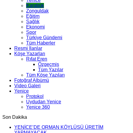
Yenice
Karabük
Zonguldak
Eğitim
Sağlık
Ekonomi
Spor
Türkiye Gündemi
Tüm Haberler
Resmi İlanlar
Köşe Yazarları
Rıfat Eren
Özgeçmiş
Tüm Yazılar
Tüm Köşe Yazıları
Fotoğraf Albümü
Video Galeri
Yenice
Protokol
Uydudan Yenice
Yenice 360
Son Dakika
YENİCE’DE ORMAN KÖYLÜSÜ ÜRETİM
YAPMAYACAK