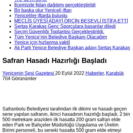
İlçemizde fidan dağıtımı gerçekleştirildi
Bir başka olur Yeniceli iftarı
Yeniceliler iftarda buluştu
MECLİS ÜYESİ ADAYI ORÇİN BEŞEVLİ İSTİFA ETTİ
Sertaş Karakaş Genç Sporculara başarılar diledi
Seçim Güvenliği Toplantısı Gerçekleştirildi.
Tüm Yenice’nin Belediye Başkanı Olacağım
Yenice için hızlanma vakti!
Ak Parti Yenice Belediye Başkan adayı Sertaş Karakaş
Safran Hasadı Hazırlığı Başladı
Yenicenin Sesi Gazetesi
20 Eylül 2022
Haberler
,
Karabük
704 Görünümler
Safranbolu Belediyesi tarafından ilk dikimi ve hasadı geçen
sene yapılan safranın, ikinci hasadının hazırlığı başladı. 2 bin
500 metrekare araziden ilk hasatta 200 gram safran elde
eden Park ve Bahçeler Müdürlüğü Uygulama ve Üretim
Birimi personeli, bu seneki hasatta 500 gram elde etmeyi