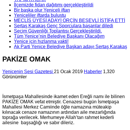
İlçemizde fidan dağıtımı gerçekleştirildi
Bir başka olur Yeniceli iftarı
Yeniceliler iftarda buluştu
MECLİS ÜYESİ ADAYI ORÇİN BEŞEVLİ İSTİFA ETTİ
Sertaş Karakaş Genç Sporculara başarılar diledi
Seçim Güvenliği Toplantısı Gerçekleştirildi.
Tüm Yenice’nin Belediye Başkanı Olacağım
Yenice için hızlanma vakti!
Ak Parti Yenice Belediye Başkan adayı Sertaş Karakaş
PAKİZE OMAK
Yenicenin Sesi Gazetesi
21 Ocak 2019
Haberler
1,320
Görünümler
İsmetpaşa Mahallesinde ikamet eden Ereğli namı ile bilinen
PAKİZE OMAK vefat etmiştir. Cenazesi bugün İsmetpaşa
Mahallesi Merkez Camiinde öğle namazına müteakip
kılınacak cenaze namazının ardından aile mezarlığında
toprağa verilecek. Merhumeye Allah’tan rahmet kederli
ailesine başsağlığı ve sabır dileriz.