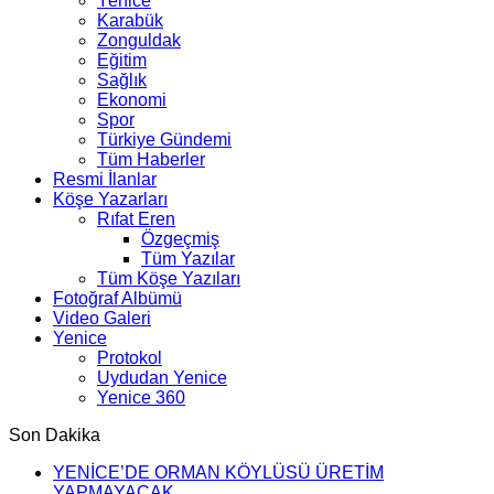
Yenice
Karabük
Zonguldak
Eğitim
Sağlık
Ekonomi
Spor
Türkiye Gündemi
Tüm Haberler
Resmi İlanlar
Köşe Yazarları
Rıfat Eren
Özgeçmiş
Tüm Yazılar
Tüm Köşe Yazıları
Fotoğraf Albümü
Video Galeri
Yenice
Protokol
Uydudan Yenice
Yenice 360
Son Dakika
YENİCE’DE ORMAN KÖYLÜSÜ ÜRETİM
YAPMAYACAK