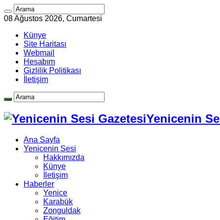
08 Ağustos 2026, Cumartesi
Künye
Site Haritası
Webmail
Hesabım
Gizlilik Politikası
İletişim
Yenicenin Ses
Ana Sayfa
Yenicenin Sesi
Hakkımızda
Künye
İletişim
Haberler
Yenice
Karabük
Zonguldak
Eğitim