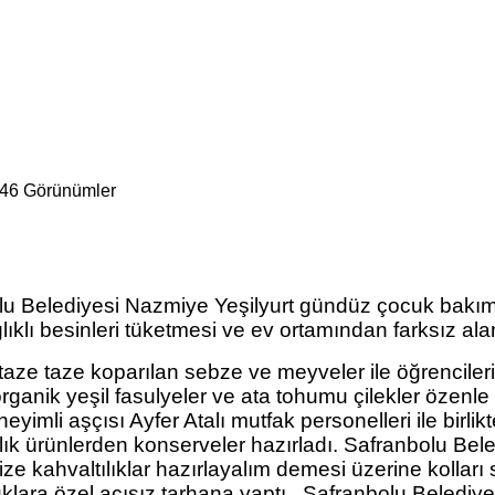
246 Görünümler
olu Belediyesi Nazmiye Yeşilyurt gündüz çocuk bakıme
ağlıklı besinleri tüketmesi ve ev ortamından farksız 
taze taze koparılan sebze ve meyveler ile öğrenciler
organik yeşil fasulyeler ve ata tohumu çilekler özenl
li aşçısı Ayfer Atalı mutfak personelleri ile birlikt
lık ürünlerden konserveler hazırladı. Safranbolu Bel
 kahvaltılıklar hazırlayalım demesi üzerine kolları sı
klara özel acısız tarhana yaptı. Safranbolu Belediyes