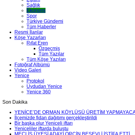
Sağlık
Ekonomi
Spor
Türkiye Gündemi
Tüm Haberler
Resmi İlanlar
Köşe Yazarları
Rıfat Eren
Özgeçmiş
Tüm Yazılar
Tüm Köşe Yazıları
Fotoğraf Albümü
Video Galeri
Yenice
Protokol
Uydudan Yenice
Yenice 360
Son Dakika
YENİCE’DE ORMAN KÖYLÜSÜ ÜRETİM YAPMAYAC
İlçemizde fidan dağıtımı gerçekleştirildi
Bir başka olur Yeniceli iftarı
Yeniceliler iftarda buluştu
MECLİS ÜYESİ ADAYI ORÇİN BEŞEVLİ İSTİFA ETTİ