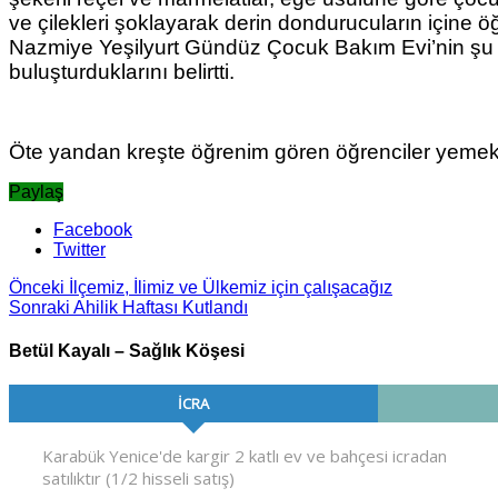
ve çilekleri şoklayarak derin dondurucuların içine 
Nazmiye Yeşilyurt Gündüz Çocuk Bakım Evi’nin şu an
buluşturduklarını belirtti.
Öte yandan kreşte öğrenim gören öğrenciler yemekleri
Paylaş
Facebook
Twitter
Önceki
İlçemiz, İlimiz ve Ülkemiz için çalışacağız
Sonraki
Ahilik Haftası Kutlandı
Betül Kayalı – Sağlık Köşesi