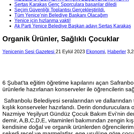
Sertaş Karakaş Genç Sporculara başarılar diledi
Seçim Güvenliği Toplantısı Gerçekleştirildi.
Tüm Yenice’nin Belediye Başkanı Olacağım
Yenice için hızlanma vakti!
Ak Parti Yenice Belediye Başkan adayı Sertaş Karakaş
Organik Ürünler, Sağlıklı Çocuklar
Yenicenin Sesi Gazetesi
21 Eylül 2023
Ekonomi
,
Haberler
3,
6 Şubat’ta eğitim öğretime kapılarını açan Safranb
ürünlerle hazırlanan konserveler ile öğrencilerin s
Safranbolu Belediyesi seralarından ve dallarından 
kışlık konserveler hazırlandı. Derin donduruculara 
Nazmiye Yeşilyurt Gündüz Çocuk Bakım Evi’nin deneyim
demir, A,B,C,D,E, vitaminleri bakımından zengin kış
kendisine doğal ve organik ürünlerden öğrencilerimize
şekerli reçel ve marmelatlar, ege usulüne göre çocu