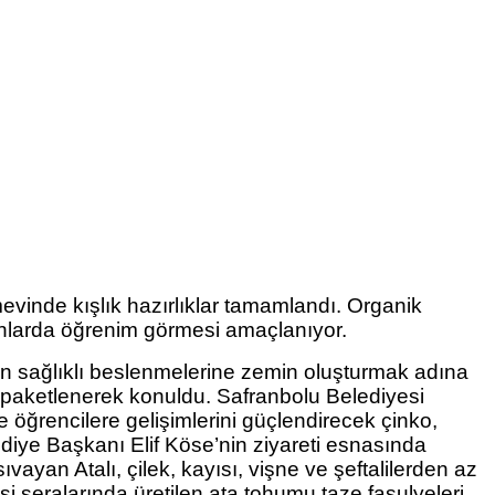
vinde kışlık hazırlıklar tamamlandı. Organik
alanlarda öğrenim görmesi amaçlanıyor.
in sağlıklı beslenmelerine zemin oluşturmak adına
e paketlenerek konuldu. Safranbolu Belediyesi
e öğrencilere gelişimlerini güçlendirecek çinko,
ediye Başkanı Elif Köse’nin ziyareti esnasında
vayan Atalı, çilek, kayısı, vişne ve şeftalilerden az
i seralarında üretilen ata tohumu taze fasulyeleri