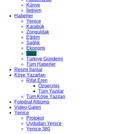
Künye
İletişim
Haberler
Yenice
Karabük
Zonguldak
Eğitim
Sağlık
Ekonomi
Spor
Türkiye Gündemi
Tüm Haberler
Resmi İlanlar
Köşe Yazarları
Rıfat Eren
Özgeçmiş
Tüm Yazılar
Tüm Köşe Yazıları
Fotoğraf Albümü
Video Galeri
Yenice
Protokol
Uydudan Yenice
Yenice 360