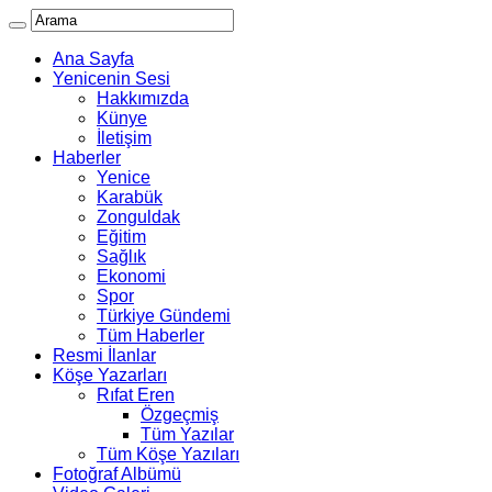
Ana Sayfa
Yenicenin Sesi
Hakkımızda
Künye
İletişim
Haberler
Yenice
Karabük
Zonguldak
Eğitim
Sağlık
Ekonomi
Spor
Türkiye Gündemi
Tüm Haberler
Resmi İlanlar
Köşe Yazarları
Rıfat Eren
Özgeçmiş
Tüm Yazılar
Tüm Köşe Yazıları
Fotoğraf Albümü