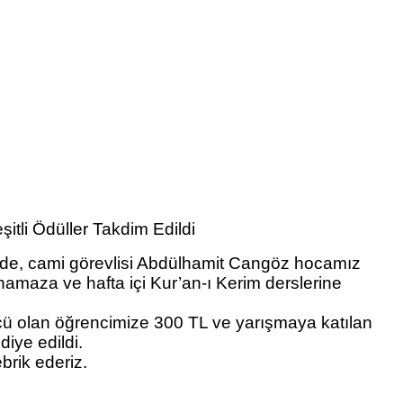
tli Ödüller Takdim Edildi
’nde, cami görevlisi Abdülhamit Cangöz hocamız
namaza ve hafta içi Kur’an-ı Kerim derslerine
cü olan öğrencimize 300 TL ve yarışmaya katılan
iye edildi.
brik ederiz.