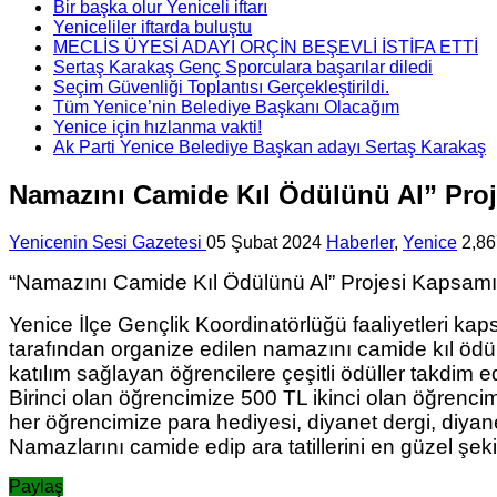
Bir başka olur Yeniceli iftarı
Yeniceliler iftarda buluştu
MECLİS ÜYESİ ADAYI ORÇİN BEŞEVLİ İSTİFA ETTİ
Sertaş Karakaş Genç Sporculara başarılar diledi
Seçim Güvenliği Toplantısı Gerçekleştirildi.
Tüm Yenice’nin Belediye Başkanı Olacağım
Yenice için hızlanma vakti!
Ak Parti Yenice Belediye Başkan adayı Sertaş Karakaş
Namazını Camide Kıl Ödülünü Al” Proj
Yenicenin Sesi Gazetesi
05 Şubat 2024
Haberler
,
Yenice
2,86
“Namazını Camide Kıl Ödülünü Al” Projesi Kapsamın
Yenice İlçe Gençlik Koordinatörlüğü faaliyetleri 
tarafından organize edilen namazını camide kıl ödül
katılım sağlayan öğrencilere çeşitli ödüller takdim ed
Birinci olan öğrencimize 500 TL ikinci olan öğren
her öğrencimize para hediyesi, diyanet dergi, diyane
Namazlarını camide edip ara tatillerini en güzel şeki
Paylaş