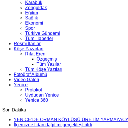
Karabük
Zonguldak
Eğitim
Sağlık
Ekonomi
Spor
Türkiye Gündemi
Tüm Haberler
Resmi İlanlar
Köşe Yazarları
Rıfat Eren
Özgeçmiş
Tüm Yazılar
Tüm Köşe Yazıları
Fotoğraf Albümü
Video Galeri
Yenice
Protokol
Uydudan Yenice
Yenice 360
Son Dakika
YENİCE’DE ORMAN KÖYLÜSÜ ÜRETİM YAPMAYAC
İlçemizde fidan dağıtımı gerçekleştirildi