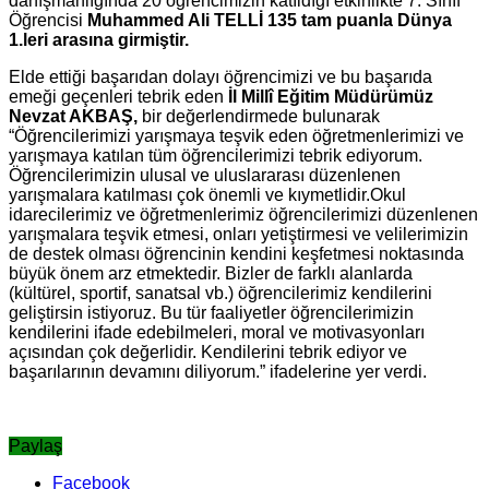
danışmanlığında 20 öğrencimizin katıldığı etkinlikte 7. Sınıf
Öğrencisi
Muhammed Ali TELLİ 135 tam puanla Dünya
1.leri arasına girmiştir.
Elde ettiği başarıdan dolayı öğrencimizi ve bu başarıda
emeği geçenleri tebrik eden
İl Millî Eğitim Müdürümüz
Nevzat AKBAŞ,
bir değerlendirmede bulunarak
“Öğrencilerimizi yarışmaya teşvik eden öğretmenlerimizi ve
yarışmaya katılan tüm öğrencilerimizi tebrik ediyorum.
Öğrencilerimizin ulusal ve uluslararası düzenlenen
yarışmalara katılması çok önemli ve kıymetlidir.Okul
idarecilerimiz ve öğretmenlerimiz öğrencilerimizi düzenlenen
yarışmalara teşvik etmesi, onları yetiştirmesi ve velilerimizin
de destek olması öğrencinin kendini keşfetmesi noktasında
büyük önem arz etmektedir. Bizler de farklı alanlarda
(kültürel, sportif, sanatsal vb.) öğrencilerimiz kendilerini
geliştirsin istiyoruz. Bu tür faaliyetler öğrencilerimizin
kendilerini ifade edebilmeleri, moral ve motivasyonları
açısından çok değerlidir. Kendilerini tebrik ediyor ve
başarılarının devamını diliyorum.” ifadelerine yer verdi.
Paylaş
Facebook