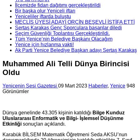
İlçemizde fidan dağıtımı gerçekleştirildi
Bir başka olur Yeniceli iftarı
Yeniceliler iftarda buluştu
MECLİS ÜYESİ ADAYI ORÇİN BEŞEVLİ İSTİFA ETTİ
Sertaş Karakaş Genç Sporculara başarılar diledi
Seçim Güvenliği Toplantısı Gerçekleştirildi.
Tüm Yenice’nin Belediye Başkanı Olacağım
Yenice için hızlanma vakti!
Ak Parti Yenice Belediye Başkan adayı Sertaş Karakaş
Muhammed Ali Telli Dünya Birincisi
Oldu
Yenicenin Sesi Gazetesi
09 Mart 2023
Haberler
,
Yenice
948
Görünümler
Dünya genelinde 43.305 kişinin katıldığı
Bilge Kunduz
Uluslararası Enformatik ve Bilgi- İşlemsel Düşünme
Etkinliği
sonuçları açıklandı.
Karabük BİLSEM Matematik Öğretmeni Seda AKSU’nun