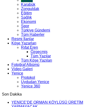
Yenice
Karabük
Zonguldak
Eğitim
Sağlık
Ekonomi
Spor
Türkiye Gündemi
Tüm Haberler
Resmi İlanlar
Köşe Yazarları
Rıfat Eren
Özgeçmiş
Tüm Yazılar
Tüm Köşe Yazıları
Fotoğraf Albümü
Video Galeri
Yenice
Protokol
Uydudan Yenice
Yenice 360
Son Dakika
YENİCE’DE ORMAN KÖYLÜSÜ ÜRETİM
YAPMAYACAK