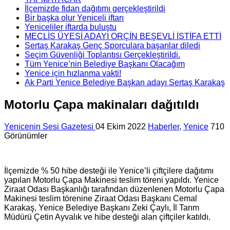
İlçemizde fidan dağıtımı gerçekleştirildi
Bir başka olur Yeniceli iftarı
Yeniceliler iftarda buluştu
MECLİS ÜYESİ ADAYI ORÇİN BEŞEVLİ İSTİFA ETTİ
Sertaş Karakaş Genç Sporculara başarılar diledi
Seçim Güvenliği Toplantısı Gerçekleştirildi.
Tüm Yenice’nin Belediye Başkanı Olacağım
Yenice için hızlanma vakti!
Ak Parti Yenice Belediye Başkan adayı Sertaş Karakaş
Motorlu Çapa makinaları dağıtıldı
Yenicenin Sesi Gazetesi
04 Ekim 2022
Haberler
,
Yenice
710
Görünümler
İlçemizde % 50 hibe desteği ile Yenice’li çiftçilere dağıtımı
yapılan Motorlu Çapa Makinesi teslim töreni yapıldı. Yenice
Ziraat Odası Başkanlığı tarafından düzenlenen Motorlu Çapa
Makinesi teslim törenine Ziraat Odası Başkanı Cemal
Karakaş, Yenice Belediye Başkanı Zeki Çaylı, İl Tarım
Müdürü Çetin Ayvalık ve hibe desteği alan çiftçiler katıldı.