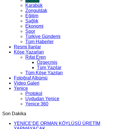
Yenice
Karabük
Zonguldak
Eğitim
Sağlık
Ekonomi
Spor
Türkiye Gündemi
Tüm Haberler
Resmi İlanlar
Köşe Yazarları
Rıfat Eren
Özgeçmiş
Tüm Yazılar
Tüm Köşe Yazıları
Fotoğraf Albümü
Video Galeri
Yenice
Protokol
Uydudan Yenice
Yenice 360
Son Dakika
YENİCE’DE ORMAN KÖYLÜSÜ ÜRETİM
YAPMAYACAK