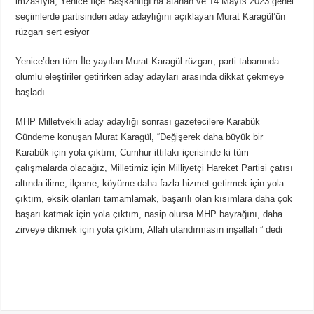
imzasıyla, Yenice İlçe Başkanlığı’na atanan ve 14 Mayıs 2023 genel
seçimlerde partisinden aday adaylığını açıklayan Murat Karagül’ün
rüzgarı sert esiyor
Yenice’den tüm İle yayılan Murat Karagül rüzgarı, parti tabanında
olumlu eleştiriler getirirken aday adayları arasında dikkat çekmeye
başladı
MHP Milletvekili aday adaylığı sonrası gazetecilere Karabük
Gündeme konuşan Murat Karagül, “Değişerek daha büyük bir
Karabük için yola çıktım, Cumhur ittifakı içerisinde ki tüm
çalışmalarda olacağız, Milletimiz için Milliyetçi Hareket Partisi çatısı
altında ilime, ilçeme, köyüme daha fazla hizmet getirmek için yola
çıktım, eksik olanları tamamlamak, başarılı olan kısımlara daha çok
başarı katmak için yola çıktım, nasip olursa MHP bayrağını, daha
zirveye dikmek için yola çıktım, Allah utandırmasın inşallah ” dedi