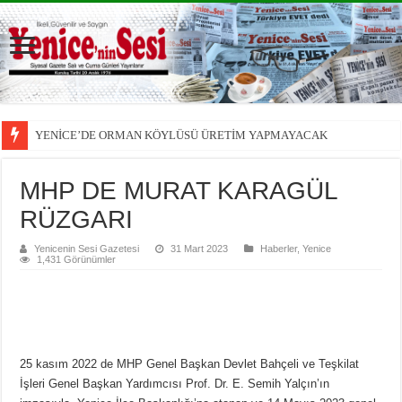
YENİCE’DE ORMAN KÖYLÜSÜ ÜRETİM YAPMAYACAK
MHP DE MURAT KARAGÜL
RÜZGARI
Yenicenin Sesi Gazetesi
31 Mart 2023
Haberler
,
Yenice
1,431 Görünümler
25 kasım 2022 de MHP Genel Başkan Devlet Bahçeli ve Teşkilat
İşleri Genel Başkan Yardımcısı Prof. Dr. E. Semih Yalçın’ın