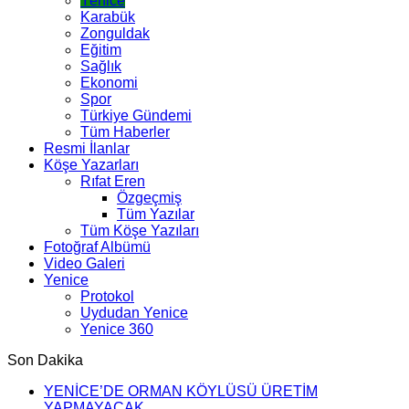
Yenice
Karabük
Zonguldak
Eğitim
Sağlık
Ekonomi
Spor
Türkiye Gündemi
Tüm Haberler
Resmi İlanlar
Köşe Yazarları
Rıfat Eren
Özgeçmiş
Tüm Yazılar
Tüm Köşe Yazıları
Fotoğraf Albümü
Video Galeri
Yenice
Protokol
Uydudan Yenice
Yenice 360
Son Dakika
YENİCE’DE ORMAN KÖYLÜSÜ ÜRETİM
YAPMAYACAK