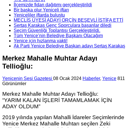
İlçemizde fidan dağıtımı gerçekleştirildi
Bir başka olur Yeniceli iftarı
Yeniceliler iftarda buluştu
MECLİS ÜYESİ ADAYI ORÇİN BEŞEVLİ İSTİFA ETTİ
Sertaş Karakaş Genç Sporculara başarılar diledi
Seçim Güvenliği Toplantısı Gerçekleştirildi.
Tüm Yenice’nin Belediye Başkanı Olacağım
Yenice için hızlanma vakti!
Ak Parti Yenice Belediye Başkan adayı Sertaş Karakaş
Merkez Mahalle Muhtar Adayı
Tellioğlu:
Yenicenin Sesi Gazetesi
08 Ocak 2024
Haberler
,
Yenice
811
Görünümler
Merkez Mahalle Muhtar Adayı Tellioğlu:
“YARIM KALAN İŞLERİ TAMAMLAMAK İÇİN
ADAY OLDUM”
2019 yılında yapılan Mahalli İdareler Seçimlerinde
Yenice Merkez Mahalle Muhtarı seçilen Zeki