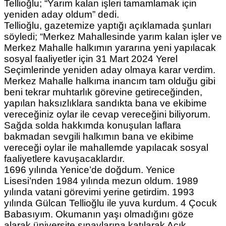
Tellioğlu; “Yarım kalan işleri tamamlamak için
yeniden aday oldum” dedi.
Tellioğlu, gazetemize yaptığı açıklamada şunları
söyledi; “Merkez Mahallesinde yarım kalan işler ve
Merkez Mahalle halkımın yararına yeni yapılacak
sosyal faaliyetler için 31 Mart 2024 Yerel
Seçimlerinde yeniden aday olmaya karar verdim.
Merkez Mahalle halkıma inancım tam olduğu gibi
beni tekrar muhtarlık görevine getireceğinden,
yapılan haksızlıklara sandıkta bana ve ekibime
vereceğiniz oylar ile cevap vereceğini biliyorum.
Sağda solda hakkımda konuşulan laflara
bakmadan sevgili halkımın bana ve ekibime
vereceği oylar ile mahallemde yapılacak sosyal
faaliyetlere kavuşacaklardır.
1696 yılında Yenice’de doğdum. Yenice
Lisesi’nden 1984 yılında mezun oldum. 1989
yılında vatani görevimi yerine getirdim. 1993
yılında Gülcan Tellioğlu ile yuva kurdum. 4 Çocuk
Babasıyım. Okumanın yaşı olmadığını göze
alarak üniversite sınavlarına katılarak Açık