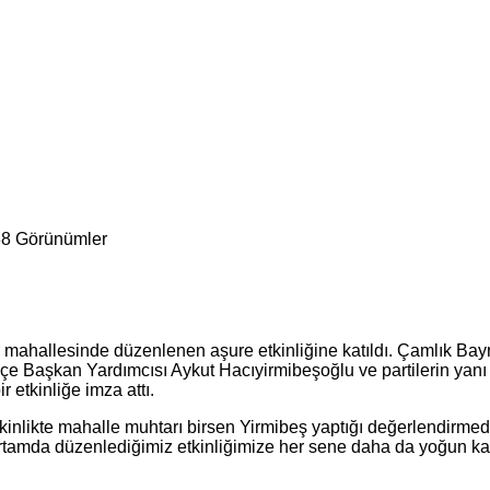
8 Görünümler
ler mahallesinde düzenlenen aşure etkinliğine katıldı. Çamlık Ba
 İlçe Başkan Yardımcısı Aykut Hacıyirmibeşoğlu ve partilerin yanı
r etkinliğe imza attı.
nlikte mahalle muhtarı birsen Yirmibeş yaptığı değerlendirmede
ortamda düzenlediğimiz etkinliğimize her sene daha da yoğun kat