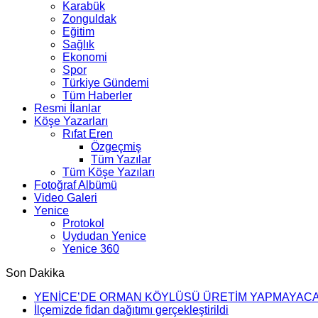
Karabük
Zonguldak
Eğitim
Sağlık
Ekonomi
Spor
Türkiye Gündemi
Tüm Haberler
Resmi İlanlar
Köşe Yazarları
Rıfat Eren
Özgeçmiş
Tüm Yazılar
Tüm Köşe Yazıları
Fotoğraf Albümü
Video Galeri
Yenice
Protokol
Uydudan Yenice
Yenice 360
Son Dakika
YENİCE’DE ORMAN KÖYLÜSÜ ÜRETİM YAPMAYAC
İlçemizde fidan dağıtımı gerçekleştirildi