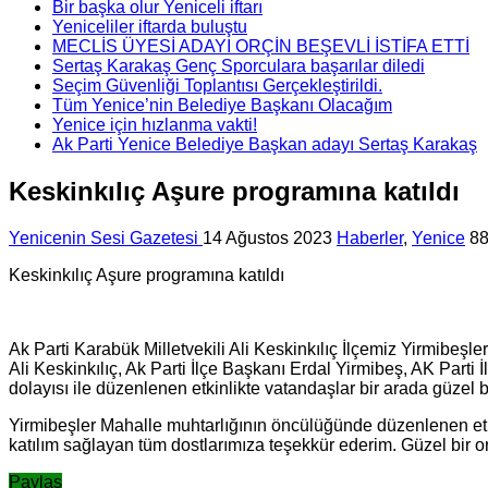
Bir başka olur Yeniceli iftarı
Yeniceliler iftarda buluştu
MECLİS ÜYESİ ADAYI ORÇİN BEŞEVLİ İSTİFA ETTİ
Sertaş Karakaş Genç Sporculara başarılar diledi
Seçim Güvenliği Toplantısı Gerçekleştirildi.
Tüm Yenice’nin Belediye Başkanı Olacağım
Yenice için hızlanma vakti!
Ak Parti Yenice Belediye Başkan adayı Sertaş Karakaş
Keskinkılıç Aşure programına katıldı
Yenicenin Sesi Gazetesi
14 Ağustos 2023
Haberler
,
Yenice
88
Keskinkılıç Aşure programına katıldı
Ak Parti Karabük Milletvekili Ali Keskinkılıç İlçemiz Yirmibeş
Ali Keskinkılıç, Ak Parti İlçe Başkanı Erdal Yirmibeş, AK Parti
dolayısı ile düzenlenen etkinlikte vatandaşlar bir arada güzel bi
Yirmibeşler Mahalle muhtarlığının öncülüğünde düzenlenen etki
katılım sağlayan tüm dostlarımıza teşekkür ederim. Güzel bir 
Paylaş